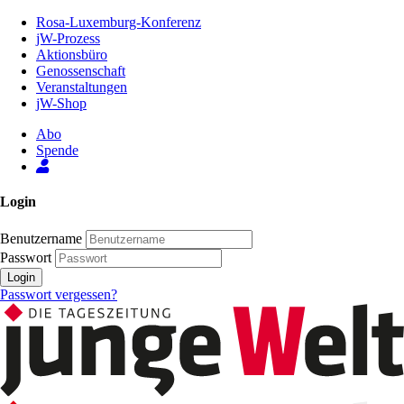
Zum
Rosa-Luxemburg-Konferenz
Inhalt
jW-Prozess
der
Aktionsbüro
Seite
Genossenschaft
Veranstaltungen
jW-Shop
Abo
Spende
Login
Benutzername
Passwort
Login
Passwort vergessen?