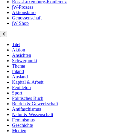
Rosa-Luxemburg-Konferenz
jW-Prozess
Aktionsbüro
Genossenschaft
jW-Shop
Titel
Aktion
Ansichten
Schwerpunkt
Thema
Inland
Ausland
Kapital & Arbeit
Feuilleton
Sport
Politisches Buch
Betrieb & Gewerkschaft
Antifaschismus
Natur & Wissenschaft
Feminismus
Geschichte
Medien