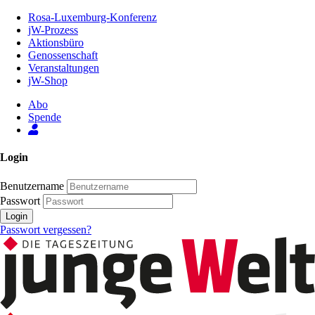
Zum
Rosa-Luxemburg-Konferenz
Inhalt
jW-Prozess
der
Aktionsbüro
Seite
Genossenschaft
Veranstaltungen
jW-Shop
Abo
Spende
Login
Benutzername
Passwort
Login
Passwort vergessen?