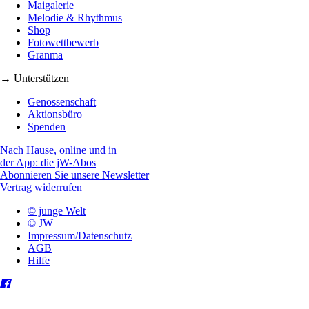
Maigalerie
Melodie & Rhythmus
Shop
Fotowettbewerb
Granma
→ Unterstützen
Genossenschaft
Aktionsbüro
Spenden
Nach Hause, online und in
der App: die jW-Abos
Abonnieren Sie unsere Newsletter
Vertrag widerrufen
© junge Welt
© JW
Impressum/Datenschutz
AGB
Hilfe