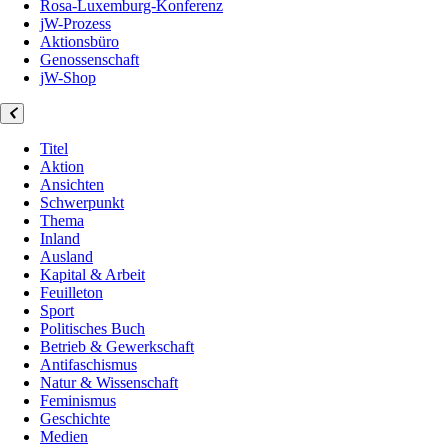
Rosa-Luxemburg-Konferenz
jW-Prozess
Aktionsbüro
Genossenschaft
jW-Shop
Titel
Aktion
Ansichten
Schwerpunkt
Thema
Inland
Ausland
Kapital & Arbeit
Feuilleton
Sport
Politisches Buch
Betrieb & Gewerkschaft
Antifaschismus
Natur & Wissenschaft
Feminismus
Geschichte
Medien