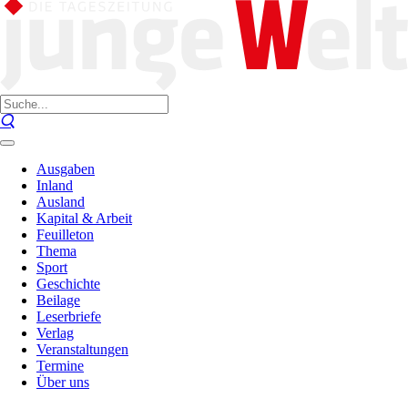
Ausgaben
Inland
Ausland
Kapital & Arbeit
Feuilleton
Thema
Sport
Geschichte
Beilage
Leserbriefe
Verlag
Veranstaltungen
Termine
Über uns