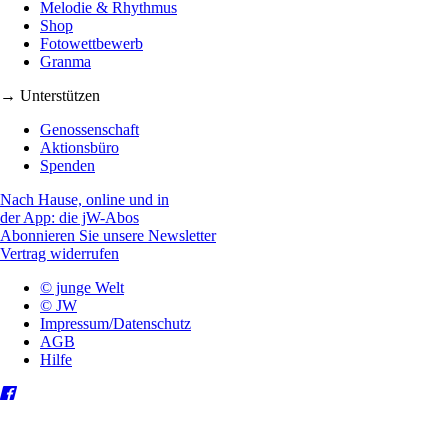
Melodie & Rhythmus
Shop
Fotowettbewerb
Granma
→ Unterstützen
Genossenschaft
Aktionsbüro
Spenden
Nach Hause, online und in
der App: die jW-Abos
Abonnieren Sie unsere Newsletter
Vertrag widerrufen
© junge Welt
© JW
Impressum/Datenschutz
AGB
Hilfe