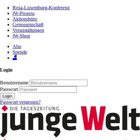
Zum
Rosa-Luxemburg-Konferenz
Inhalt
jW-Prozess
der
Aktionsbüro
Seite
Genossenschaft
Veranstaltungen
jW-Shop
Abo
Spende
Login
Benutzername
Passwort
Login
Passwort vergessen?