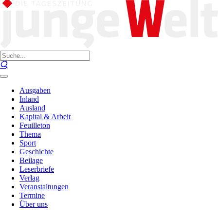
Ausgaben
Inland
Ausland
Kapital & Arbeit
Feuilleton
Thema
Sport
Geschichte
Beilage
Leserbriefe
Verlag
Veranstaltungen
Termine
Über uns