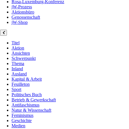
Rosa-Luxemburg-Konferenz
jW-Prozess
Aktionsbüro
Genossenschaft
jW-Shop
Titel
Aktion
Ansichten
Schwerpunkt
Thema
Inland
Ausland
Kapital & Arbeit
Feuilleton
Sport
Politisches Buch
Betrieb & Gewerkschaft
Antifaschismus
Natur & Wissenschaft
Feminismus
Geschichte
Medien