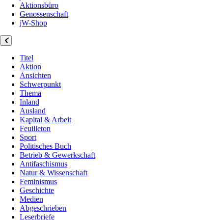
Aktionsbüro
Genossenschaft
jW-Shop
Titel
Aktion
Ansichten
Schwerpunkt
Thema
Inland
Ausland
Kapital & Arbeit
Feuilleton
Sport
Politisches Buch
Betrieb & Gewerkschaft
Antifaschismus
Natur & Wissenschaft
Feminismus
Geschichte
Medien
Abgeschrieben
Leserbriefe