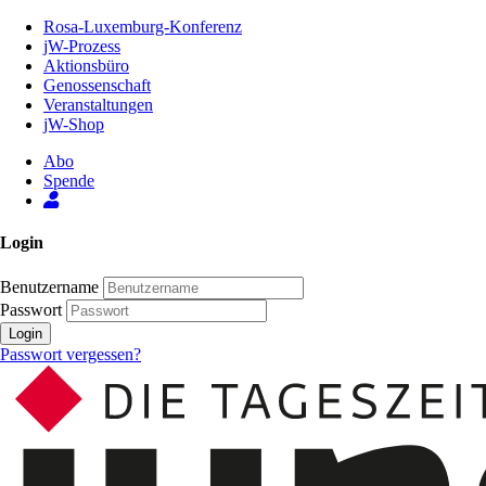
Zum
Rosa-Luxemburg-Konferenz
Inhalt
jW-Prozess
der
Aktionsbüro
Seite
Genossenschaft
Veranstaltungen
jW-Shop
Abo
Spende
Login
Benutzername
Passwort
Login
Passwort vergessen?