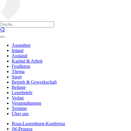
Ausgaben
Inland
Ausland
Kapital & Arbeit
Feuilleton
Thema
Sport
Betrieb & Gewerkschaft
Beilage
Leserbriefe
Verlag
Veranstaltungen
Termine
Über uns
Rosa-Luxemburg-Konferenz
jW-Prozess