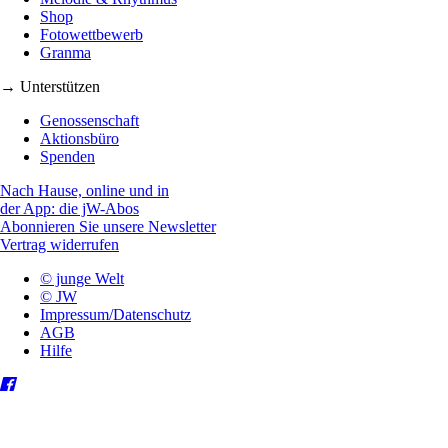
Shop
Fotowettbewerb
Granma
→ Unterstützen
Genossenschaft
Aktionsbüro
Spenden
Nach Hause, online und in
der App: die jW-Abos
Abonnieren Sie unsere Newsletter
Vertrag widerrufen
© junge Welt
© JW
Impressum/Datenschutz
AGB
Hilfe