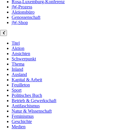
Rosa-Luxemburg-Konferenz
jW-Prozess
Aktionsbüro
Genossenschaft
jW-Shop
Titel
Aktion
Ansichten
Schwerpunkt
Thema
Inland
Ausland
Kapital & Arbeit
Feuilleton
Sport
Politisches Buch
Betrieb & Gewerkschaft
Antifaschismus
Natur & Wissenschaft
Feminismus
Geschichte
Medien