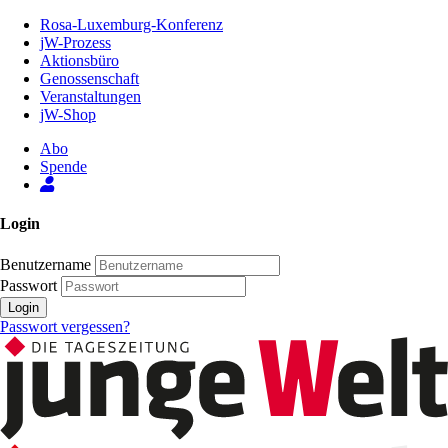
Zum
Rosa-Luxemburg-Konferenz
Inhalt
jW-Prozess
der
Aktionsbüro
Seite
Genossenschaft
Veranstaltungen
jW-Shop
Abo
Spende
Login
Benutzername
Passwort
Login
Passwort vergessen?