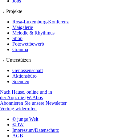
Jobs
→ Projekte
Rosa-Luxemburg-Konferenz
Maigalerie
Melodie & Rhythmus
Shop
Fotowettbewerb
Granma
→ Unterstützen
Genossenschaft
Aktionsbüro
Spenden
Nach Hause, online und in
der App: die jW-Abos
Abonnieren Sie unsere Newsletter
Vertrag widerrufen
© junge Welt
© JW
Impressum/Datenschutz
AGB