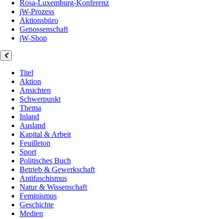
Rosa-Luxemburg-Konferenz
jW-Prozess
Aktionsbüro
Genossenschaft
jW-Shop
Titel
Aktion
Ansichten
Schwerpunkt
Thema
Inland
Ausland
Kapital & Arbeit
Feuilleton
Sport
Politisches Buch
Betrieb & Gewerkschaft
Antifaschismus
Natur & Wissenschaft
Feminismus
Geschichte
Medien