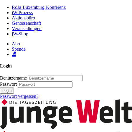
Zum
Rosa-Luxemburg-Konferenz
Inhalt
jW-Prozess
der
Aktionsbüro
Seite
Genossenschaft
Veranstaltungen
jW-Shop
Abo
Spende
Login
Benutzername
Passwort
Login
Passwort vergessen?