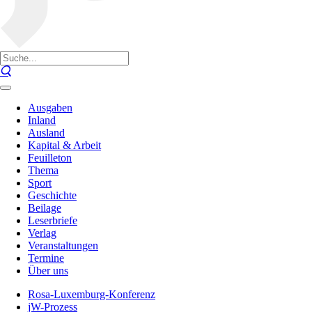
Ausgaben
Inland
Ausland
Kapital & Arbeit
Feuilleton
Thema
Sport
Geschichte
Beilage
Leserbriefe
Verlag
Veranstaltungen
Termine
Über uns
Rosa-Luxemburg-Konferenz
jW-Prozess