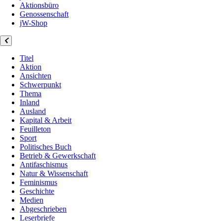
Aktionsbüro
Genossenschaft
jW-Shop
Titel
Aktion
Ansichten
Schwerpunkt
Thema
Inland
Ausland
Kapital & Arbeit
Feuilleton
Sport
Politisches Buch
Betrieb & Gewerkschaft
Antifaschismus
Natur & Wissenschaft
Feminismus
Geschichte
Medien
Abgeschrieben
Leserbriefe