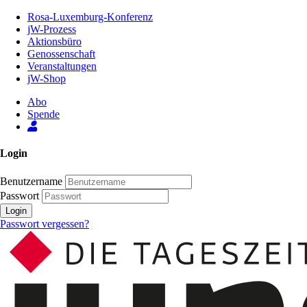
Zum
Rosa-Luxemburg-Konferenz
Inhalt
jW-Prozess
der
Aktionsbüro
Seite
Genossenschaft
Veranstaltungen
jW-Shop
Abo
Spende
Login
Benutzername
Passwort
Login
Passwort vergessen?