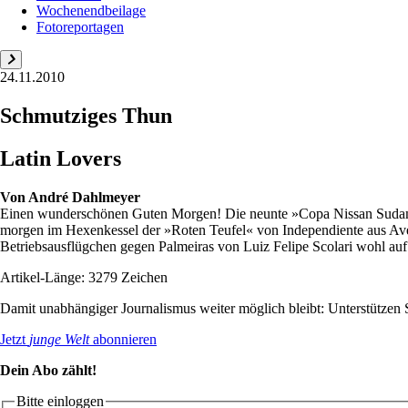
Wochenendbeilage
Fotoreportagen
24.11.2010
Schmutziges Thun
Latin Lovers
Von
André Dahlmeyer
Einen wunderschönen Guten Morgen! Die neunte »Copa Nissan Sudameric
morgen im Hexenkessel der »Roten Teufel« von Independiente aus Avel
Betriebsausflügchen gegen Palmeiras von Luiz Felipe Scolari wohl auf 
Artikel-Länge: 3279 Zeichen
Damit unabhängiger Journalismus weiter möglich bleibt: Unterstütze
Jetzt
junge Welt
abonnieren
Dein Abo zählt!
Bitte einloggen