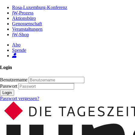
Zum
Rosa-Luxemburg-Konferenz
Inhalt
jW-Prozess
der
Aktionsbüro
Seite
Genossenschaft
Veranstaltungen
jW-Shop
Abo
Spende
Login
Benutzername
Passwort
Login
Passwort vergessen?