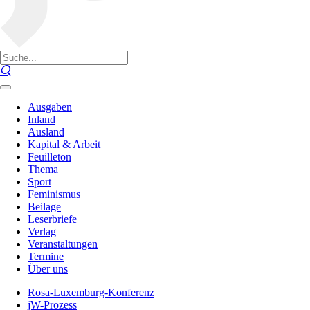
Ausgaben
Inland
Ausland
Kapital & Arbeit
Feuilleton
Thema
Sport
Feminismus
Beilage
Leserbriefe
Verlag
Veranstaltungen
Termine
Über uns
Rosa-Luxemburg-Konferenz
jW-Prozess