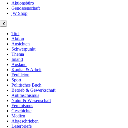
Aktionsbüro
Genossenschaft
jW-Shop
Titel
Aktion
Ansichten
Schwerpunkt
Thema
Inland
Ausland
Kapital & Arbeit
Feuilleton
Sport
Politisches Buch
Betrieb & Gewerkschaft
Antifaschismus
Natur & Wissenschaft
Feminismus
Geschichte
Medien
Abgeschrieben
Leserbriefe