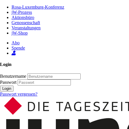
Zum
Rosa-Luxemburg-Konferenz
Inhalt
jW-Prozess
der
Aktionsbüro
Seite
Genossenschaft
Veranstaltungen
jW-Shop
Abo
Spende
Login
Benutzername
Passwort
Login
Passwort vergessen?