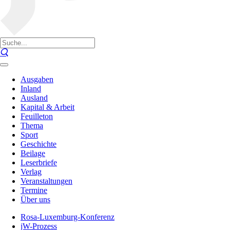
Ausgaben
Inland
Ausland
Kapital & Arbeit
Feuilleton
Thema
Sport
Geschichte
Beilage
Leserbriefe
Verlag
Veranstaltungen
Termine
Über uns
Rosa-Luxemburg-Konferenz
jW-Prozess