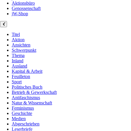
Aktionsbüro
Genossenschaft
jW-Shop
Titel
Aktion
Ansichten
Schwerpunkt
Thema
Inland
Ausland
Kapital & Arbeit
Feuilleton
Sport
Politisches Buch
Betrieb & Gewerkschaft
Antifaschismus
Natur & Wissenschaft
Feminismus
Geschichte
Medien
Abgeschrieben
Leserbriefe