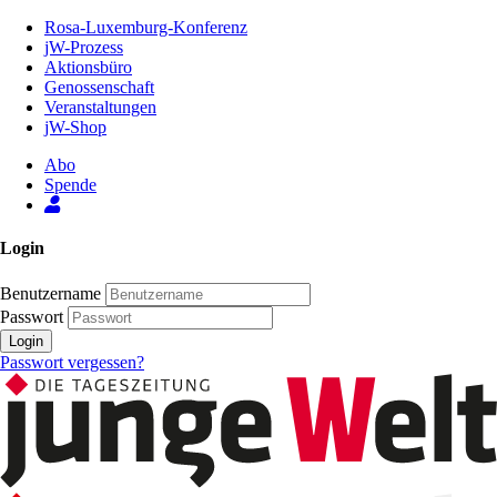
Zum
Rosa-Luxemburg-Konferenz
Inhalt
jW-Prozess
der
Aktionsbüro
Seite
Genossenschaft
Veranstaltungen
jW-Shop
Abo
Spende
Login
Benutzername
Passwort
Login
Passwort vergessen?