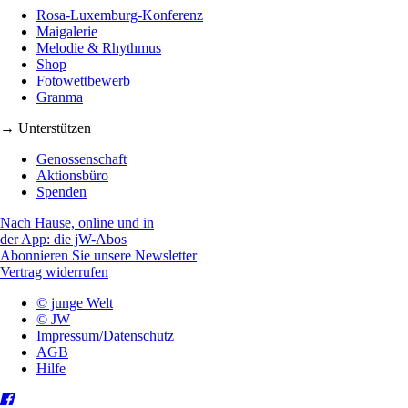
Rosa-Luxemburg-Konferenz
Maigalerie
Melodie & Rhythmus
Shop
Fotowettbewerb
Granma
→ Unterstützen
Genossenschaft
Aktionsbüro
Spenden
Nach Hause, online und in
der App: die jW-Abos
Abonnieren Sie unsere Newsletter
Vertrag widerrufen
© junge Welt
© JW
Impressum/Datenschutz
AGB
Hilfe