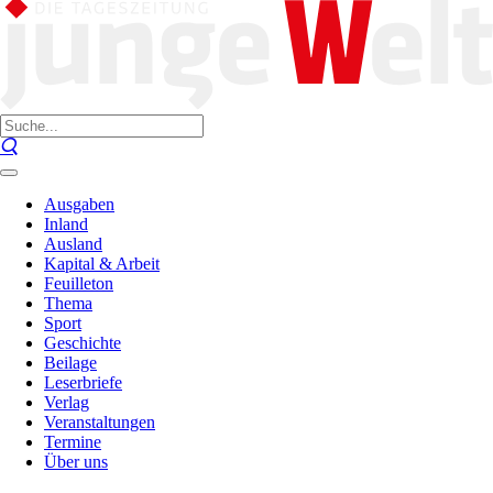
Ausgaben
Inland
Ausland
Kapital & Arbeit
Feuilleton
Thema
Sport
Geschichte
Beilage
Leserbriefe
Verlag
Veranstaltungen
Termine
Über uns