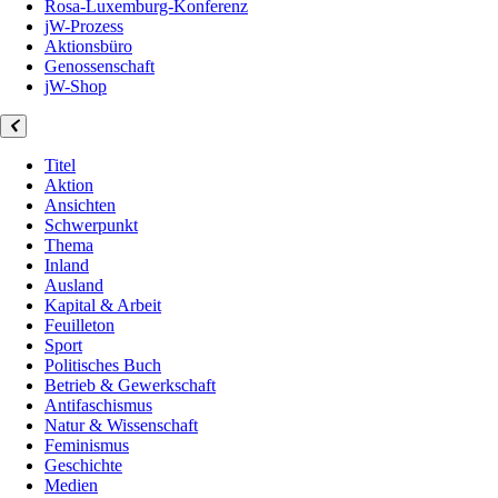
Rosa-Luxemburg-Konferenz
jW-Prozess
Aktionsbüro
Genossenschaft
jW-Shop
Titel
Aktion
Ansichten
Schwerpunkt
Thema
Inland
Ausland
Kapital & Arbeit
Feuilleton
Sport
Politisches Buch
Betrieb & Gewerkschaft
Antifaschismus
Natur & Wissenschaft
Feminismus
Geschichte
Medien