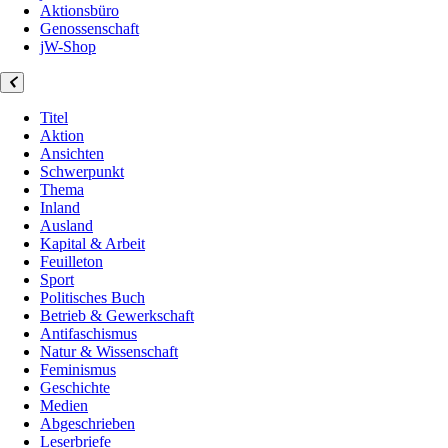
Aktionsbüro
Genossenschaft
jW-Shop
Titel
Aktion
Ansichten
Schwerpunkt
Thema
Inland
Ausland
Kapital & Arbeit
Feuilleton
Sport
Politisches Buch
Betrieb & Gewerkschaft
Antifaschismus
Natur & Wissenschaft
Feminismus
Geschichte
Medien
Abgeschrieben
Leserbriefe