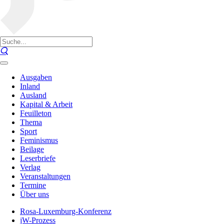
Ausgaben
Inland
Ausland
Kapital & Arbeit
Feuilleton
Thema
Sport
Feminismus
Beilage
Leserbriefe
Verlag
Veranstaltungen
Termine
Über uns
Rosa-Luxemburg-Konferenz
jW-Prozess