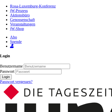
Zum
Rosa-Luxemburg-Konferenz
Inhalt
jW-Prozess
der
Aktionsbüro
Seite
Genossenschaft
Veranstaltungen
jW-Shop
Abo
Spende
Login
Benutzername
Passwort
Login
Passwort vergessen?