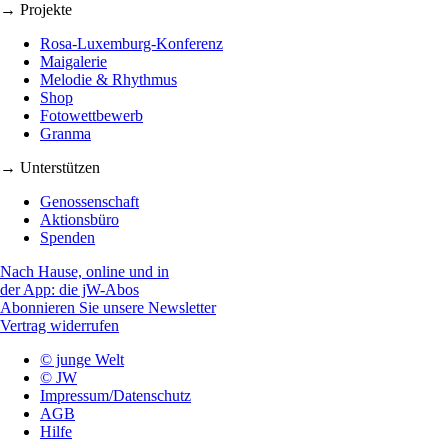
→ Projekte
Rosa-Luxemburg-Konferenz
Maigalerie
Melodie & Rhythmus
Shop
Fotowettbewerb
Granma
→ Unterstützen
Genossenschaft
Aktionsbüro
Spenden
Nach Hause, online und in
der App: die jW-Abos
Abonnieren Sie unsere Newsletter
Vertrag widerrufen
© junge Welt
© JW
Impressum/Datenschutz
AGB
Hilfe