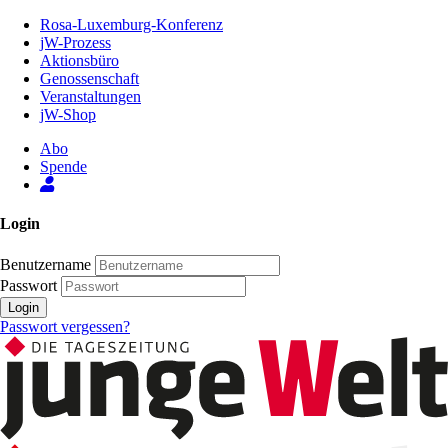
Zum
Rosa-Luxemburg-Konferenz
Inhalt
jW-Prozess
der
Aktionsbüro
Seite
Genossenschaft
Veranstaltungen
jW-Shop
Abo
Spende
Login
Benutzername
Passwort
Login
Passwort vergessen?