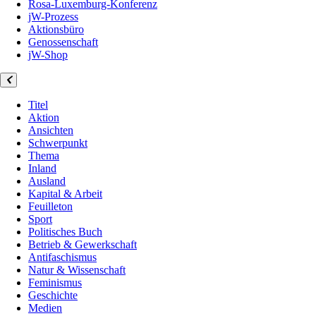
Rosa-Luxemburg-Konferenz
jW-Prozess
Aktionsbüro
Genossenschaft
jW-Shop
Titel
Aktion
Ansichten
Schwerpunkt
Thema
Inland
Ausland
Kapital & Arbeit
Feuilleton
Sport
Politisches Buch
Betrieb & Gewerkschaft
Antifaschismus
Natur & Wissenschaft
Feminismus
Geschichte
Medien