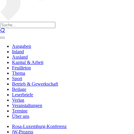
Ausgaben
Inland
Ausland
Kapital & Arbeit
Feuilleton
Thema
Sport
Betrieb & Gewerkschaft
Beilage
Leserbriefe
Verlag
Veranstaltungen
Termine
Über uns
Rosa-Luxemburg-Konferenz
jW-Prozess