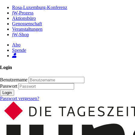
Zum
Rosa-Luxemburg-Konferenz
Inhalt
jW-Prozess
der
Aktionsbüro
Seite
Genossenschaft
Veranstaltungen
jW-Shop
Abo
Spende
Login
Benutzername
Passwort
Login
Passwort vergessen?