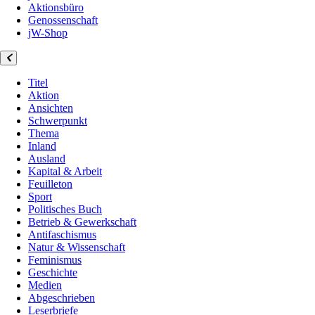
Aktionsbüro
Genossenschaft
jW-Shop
Titel
Aktion
Ansichten
Schwerpunkt
Thema
Inland
Ausland
Kapital & Arbeit
Feuilleton
Sport
Politisches Buch
Betrieb & Gewerkschaft
Antifaschismus
Natur & Wissenschaft
Feminismus
Geschichte
Medien
Abgeschrieben
Leserbriefe