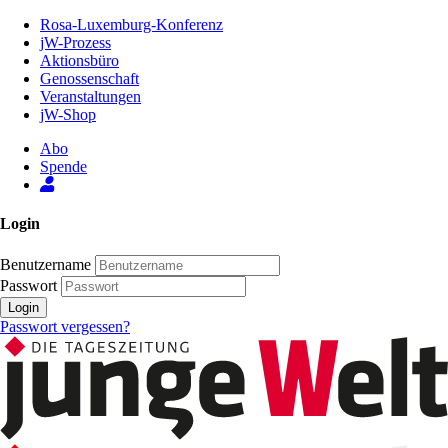
Zum
Rosa-Luxemburg-Konferenz
Inhalt
jW-Prozess
der
Aktionsbüro
Seite
Genossenschaft
Veranstaltungen
jW-Shop
Abo
Spende
Login
Benutzername
Passwort
Login
Passwort vergessen?