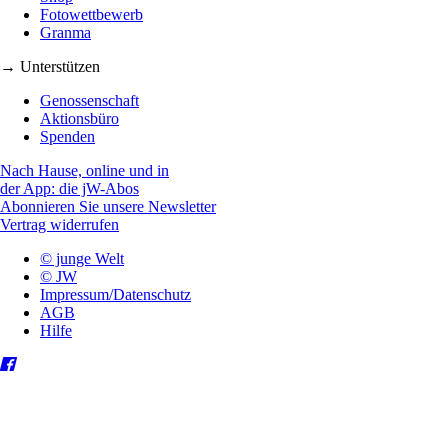
Fotowettbewerb
Granma
→ Unterstützen
Genossenschaft
Aktionsbüro
Spenden
Nach Hause, online und in
der App: die jW-Abos
Abonnieren Sie unsere Newsletter
Vertrag widerrufen
© junge Welt
© JW
Impressum/Datenschutz
AGB
Hilfe