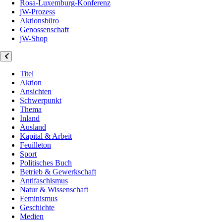
Rosa-Luxemburg-Konferenz
jW-Prozess
Aktionsbüro
Genossenschaft
jW-Shop
Titel
Aktion
Ansichten
Schwerpunkt
Thema
Inland
Ausland
Kapital & Arbeit
Feuilleton
Sport
Politisches Buch
Betrieb & Gewerkschaft
Antifaschismus
Natur & Wissenschaft
Feminismus
Geschichte
Medien