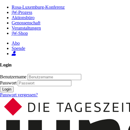
Zum
Rosa-Luxemburg-Konferenz
Inhalt
jW-Prozess
der
Aktionsbüro
Seite
Genossenschaft
Veranstaltungen
jW-Shop
Abo
Spende
Login
Benutzername
Passwort
Login
Passwort vergessen?