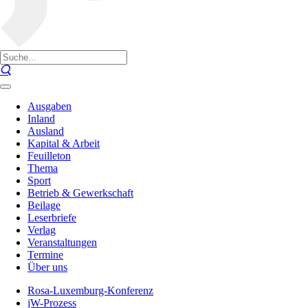
Ausgaben
Inland
Ausland
Kapital & Arbeit
Feuilleton
Thema
Sport
Betrieb & Gewerkschaft
Beilage
Leserbriefe
Verlag
Veranstaltungen
Termine
Über uns
Rosa-Luxemburg-Konferenz
jW-Prozess