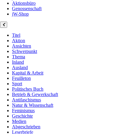
Aktionsbüro
Genossenschaft
jW-Shop
Titel
Aktion
Ansichten
Schwerpunkt
Thema
Inland
Ausland
Kapital & Arbeit
Feuilleton
Sport
Politisches Buch
Betrieb & Gewerkschaft
Antifaschismus
Natur & Wissenschaft
Feminismus
Geschichte
Medien
Abgeschrieben
Leserbriefe