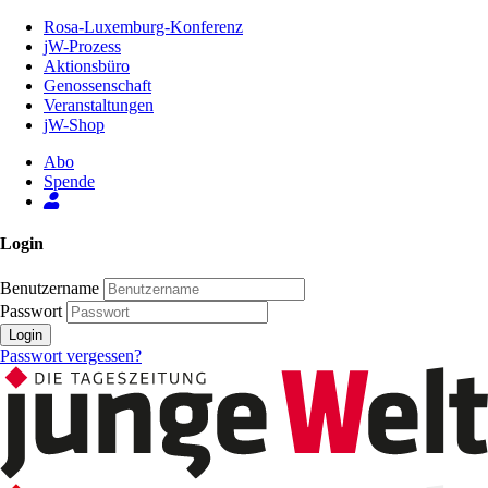
Zum
Rosa-Luxemburg-Konferenz
Inhalt
jW-Prozess
der
Aktionsbüro
Seite
Genossenschaft
Veranstaltungen
jW-Shop
Abo
Spende
Login
Benutzername
Passwort
Login
Passwort vergessen?