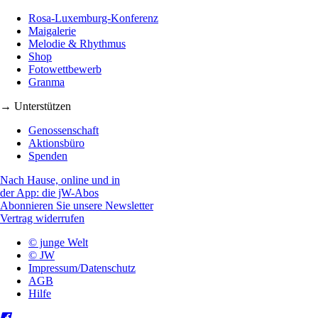
Rosa-Luxemburg-Konferenz
Maigalerie
Melodie & Rhythmus
Shop
Fotowettbewerb
Granma
→ Unterstützen
Genossenschaft
Aktionsbüro
Spenden
Nach Hause, online und in
der App: die jW-Abos
Abonnieren Sie unsere Newsletter
Vertrag widerrufen
© junge Welt
© JW
Impressum/Datenschutz
AGB
Hilfe