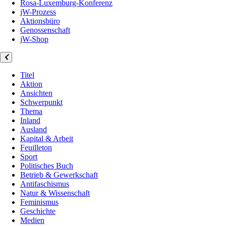
Rosa-Luxemburg-Konferenz
jW-Prozess
Aktionsbüro
Genossenschaft
jW-Shop
Titel
Aktion
Ansichten
Schwerpunkt
Thema
Inland
Ausland
Kapital & Arbeit
Feuilleton
Sport
Politisches Buch
Betrieb & Gewerkschaft
Antifaschismus
Natur & Wissenschaft
Feminismus
Geschichte
Medien