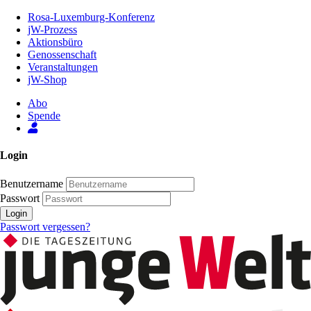
Zum
Rosa-Luxemburg-Konferenz
Inhalt
jW-Prozess
der
Aktionsbüro
Seite
Genossenschaft
Veranstaltungen
jW-Shop
Abo
Spende
Login
Benutzername
Passwort
Login
Passwort vergessen?