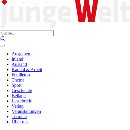
Ausgaben
Inland
Ausland
Kapital & Arbeit
Feuilleton
Thema
Sport
Geschichte
Beilage
Leserbriefe
Verlag
Veranstaltungen
Termine
Über uns