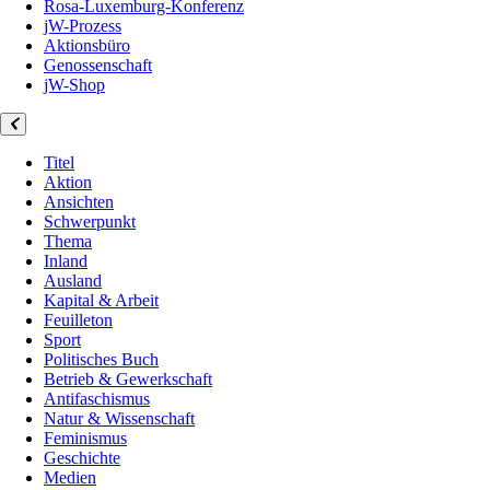
Rosa-Luxemburg-Konferenz
jW-Prozess
Aktionsbüro
Genossenschaft
jW-Shop
Titel
Aktion
Ansichten
Schwerpunkt
Thema
Inland
Ausland
Kapital & Arbeit
Feuilleton
Sport
Politisches Buch
Betrieb & Gewerkschaft
Antifaschismus
Natur & Wissenschaft
Feminismus
Geschichte
Medien