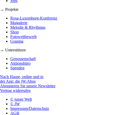
Jobs
→ Projekte
Rosa-Luxemburg-Konferenz
Maigalerie
Melodie & Rhythmus
Shop
Fotowettbewerb
Granma
→ Unterstützen
Genossenschaft
Aktionsbüro
Spenden
Nach Hause, online und in
der App: die jW-Abos
Abonnieren Sie unsere Newsletter
Vertrag widerrufen
© junge Welt
© JW
Impressum/Datenschutz
AGB