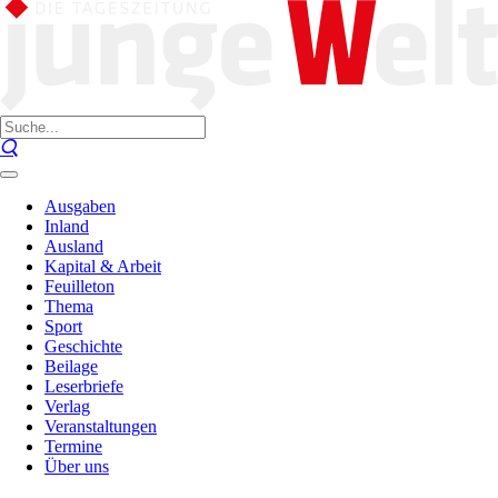
Ausgaben
Inland
Ausland
Kapital & Arbeit
Feuilleton
Thema
Sport
Geschichte
Beilage
Leserbriefe
Verlag
Veranstaltungen
Termine
Über uns