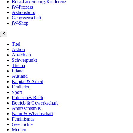
Rosa-Luxemburg-Konferenz
jW-Prozess
Aktionsbüro
Genossenschaft
jW-Shop
Titel
Aktion
Ansichten
Schwerpunkt
Thema
Inland
Ausland
Kapital & Arbeit
Feuilleton
Sport
Politisches Buch
Betrieb & Gewerkschaft
Antifaschismus
Natur & Wissenschaft
Feminismus
Geschichte
Medien