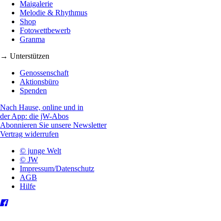
Maigalerie
Melodie & Rhythmus
Shop
Fotowettbewerb
Granma
→ Unterstützen
Genossenschaft
Aktionsbüro
Spenden
Nach Hause, online und in
der App: die jW-Abos
Abonnieren Sie unsere Newsletter
Vertrag widerrufen
© junge Welt
© JW
Impressum/Datenschutz
AGB
Hilfe