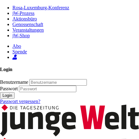
Zum
Rosa-Luxemburg-Konferenz
Inhalt
jW-Prozess
der
Aktionsbüro
Seite
Genossenschaft
Veranstaltungen
jW-Shop
Abo
Spende
Login
Benutzername
Passwort
Login
Passwort vergessen?