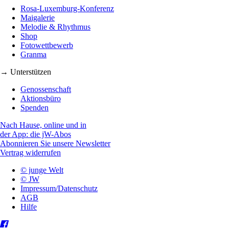
Rosa-Luxemburg-Konferenz
Maigalerie
Melodie & Rhythmus
Shop
Fotowettbewerb
Granma
→ Unterstützen
Genossenschaft
Aktionsbüro
Spenden
Nach Hause, online und in
der App: die jW-Abos
Abonnieren Sie unsere Newsletter
Vertrag widerrufen
© junge Welt
© JW
Impressum/Datenschutz
AGB
Hilfe