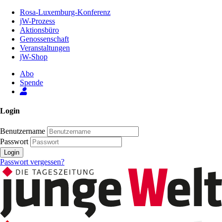
Zum
Rosa-Luxemburg-Konferenz
Inhalt
jW-Prozess
der
Aktionsbüro
Seite
Genossenschaft
Veranstaltungen
jW-Shop
Abo
Spende
Login
Benutzername
Passwort
Login
Passwort vergessen?