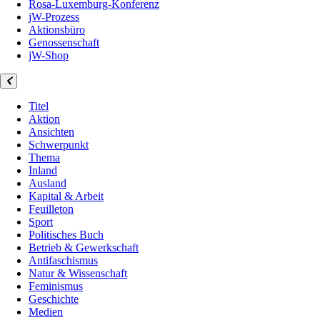
Rosa-Luxemburg-Konferenz
jW-Prozess
Aktionsbüro
Genossenschaft
jW-Shop
Titel
Aktion
Ansichten
Schwerpunkt
Thema
Inland
Ausland
Kapital & Arbeit
Feuilleton
Sport
Politisches Buch
Betrieb & Gewerkschaft
Antifaschismus
Natur & Wissenschaft
Feminismus
Geschichte
Medien