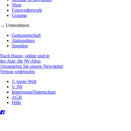
Shop
Fotowettbewerb
Granma
→ Unterstützen
Genossenschaft
Aktionsbüro
Spenden
Nach Hause, online und in
der App: die jW-Abos
Abonnieren Sie unsere Newsletter
Vertrag widerrufen
© junge Welt
© JW
Impressum/Datenschutz
AGB
Hilfe