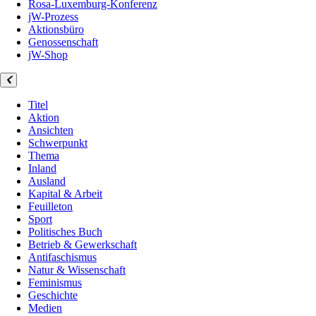
Rosa-Luxemburg-Konferenz
jW-Prozess
Aktionsbüro
Genossenschaft
jW-Shop
Titel
Aktion
Ansichten
Schwerpunkt
Thema
Inland
Ausland
Kapital & Arbeit
Feuilleton
Sport
Politisches Buch
Betrieb & Gewerkschaft
Antifaschismus
Natur & Wissenschaft
Feminismus
Geschichte
Medien