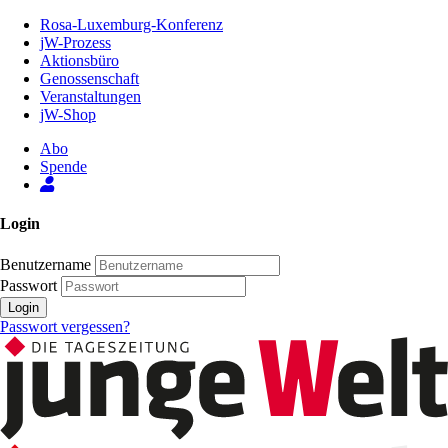
Zum
Rosa-Luxemburg-Konferenz
Inhalt
jW-Prozess
der
Aktionsbüro
Seite
Genossenschaft
Veranstaltungen
jW-Shop
Abo
Spende
Login
Benutzername
Passwort
Login
Passwort vergessen?