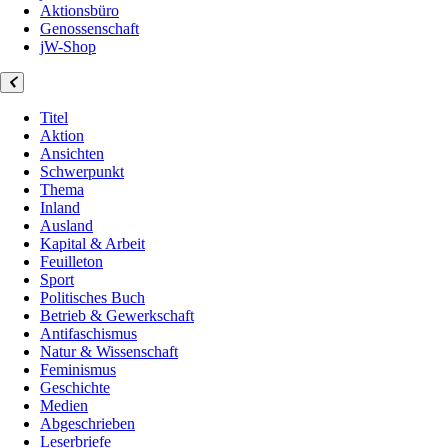
Aktionsbüro
Genossenschaft
jW-Shop
Titel
Aktion
Ansichten
Schwerpunkt
Thema
Inland
Ausland
Kapital & Arbeit
Feuilleton
Sport
Politisches Buch
Betrieb & Gewerkschaft
Antifaschismus
Natur & Wissenschaft
Feminismus
Geschichte
Medien
Abgeschrieben
Leserbriefe