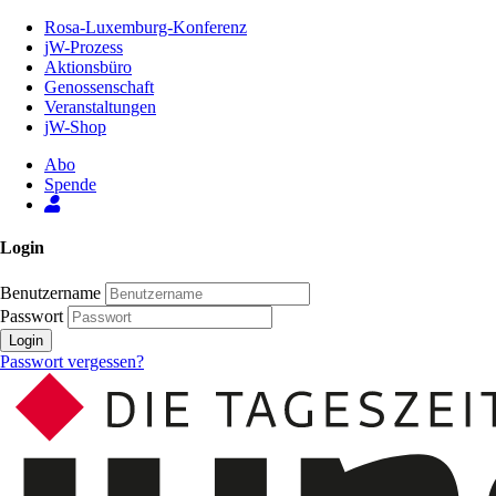
Zum
Rosa-Luxemburg-Konferenz
Inhalt
jW-Prozess
der
Aktionsbüro
Seite
Genossenschaft
Veranstaltungen
jW-Shop
Abo
Spende
Login
Benutzername
Passwort
Login
Passwort vergessen?