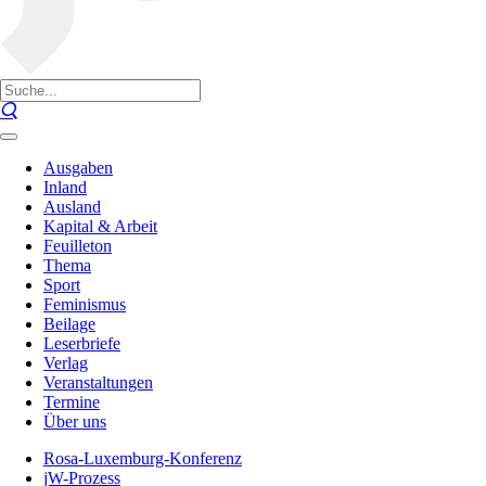
Ausgaben
Inland
Ausland
Kapital & Arbeit
Feuilleton
Thema
Sport
Feminismus
Beilage
Leserbriefe
Verlag
Veranstaltungen
Termine
Über uns
Rosa-Luxemburg-Konferenz
jW-Prozess