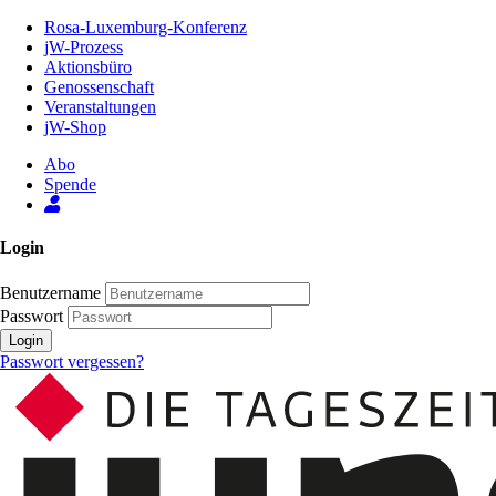
Zum
Rosa-Luxemburg-Konferenz
Inhalt
jW-Prozess
der
Aktionsbüro
Seite
Genossenschaft
Veranstaltungen
jW-Shop
Abo
Spende
Login
Benutzername
Passwort
Login
Passwort vergessen?