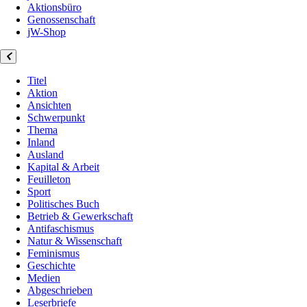
Aktionsbüro
Genossenschaft
jW-Shop
Titel
Aktion
Ansichten
Schwerpunkt
Thema
Inland
Ausland
Kapital & Arbeit
Feuilleton
Sport
Politisches Buch
Betrieb & Gewerkschaft
Antifaschismus
Natur & Wissenschaft
Feminismus
Geschichte
Medien
Abgeschrieben
Leserbriefe