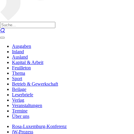
Ausgaben
Inland
Ausland
Kapital & Arbeit
Feuilleton
Thema
Sport
Betrieb & Gewerkschaft
Beilage
Leserbriefe
Verlag
Veranstaltungen
Termine
Über uns
Rosa-Luxemburg-Konferenz
jW-Prozess