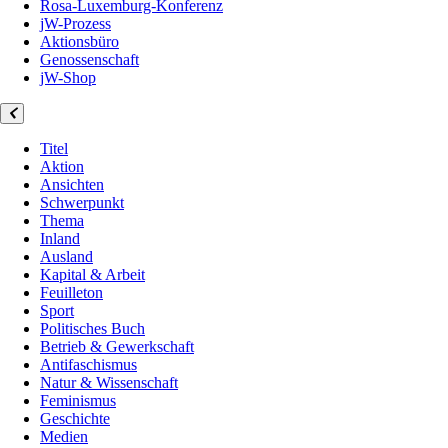
Rosa-Luxemburg-Konferenz
jW-Prozess
Aktionsbüro
Genossenschaft
jW-Shop
Titel
Aktion
Ansichten
Schwerpunkt
Thema
Inland
Ausland
Kapital & Arbeit
Feuilleton
Sport
Politisches Buch
Betrieb & Gewerkschaft
Antifaschismus
Natur & Wissenschaft
Feminismus
Geschichte
Medien