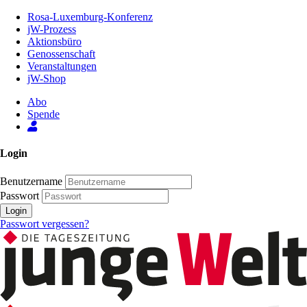
Zum
Rosa-Luxemburg-Konferenz
Inhalt
jW-Prozess
der
Aktionsbüro
Seite
Genossenschaft
Veranstaltungen
jW-Shop
Abo
Spende
Login
Benutzername
Passwort
Login
Passwort vergessen?