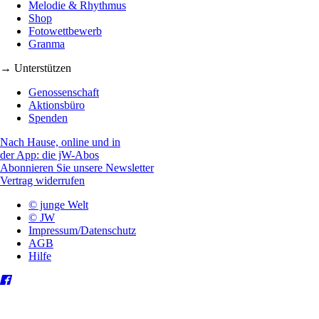
Melodie & Rhythmus
Shop
Fotowettbewerb
Granma
→ Unterstützen
Genossenschaft
Aktionsbüro
Spenden
Nach Hause, online und in
der App: die jW-Abos
Abonnieren Sie unsere Newsletter
Vertrag widerrufen
© junge Welt
© JW
Impressum/Datenschutz
AGB
Hilfe