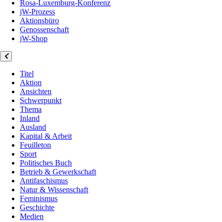
Rosa-Luxemburg-Konferenz
jW-Prozess
Aktionsbüro
Genossenschaft
jW-Shop
Titel
Aktion
Ansichten
Schwerpunkt
Thema
Inland
Ausland
Kapital & Arbeit
Feuilleton
Sport
Politisches Buch
Betrieb & Gewerkschaft
Antifaschismus
Natur & Wissenschaft
Feminismus
Geschichte
Medien