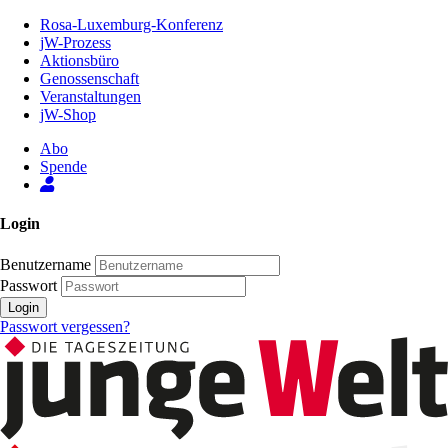
Zum
Rosa-Luxemburg-Konferenz
Inhalt
jW-Prozess
der
Aktionsbüro
Seite
Genossenschaft
Veranstaltungen
jW-Shop
Abo
Spende
Login
Benutzername
Passwort
Login
Passwort vergessen?