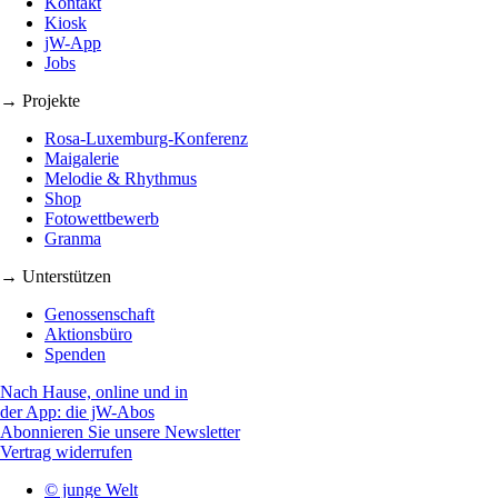
Kontakt
Kiosk
jW-App
Jobs
→ Projekte
Rosa-Luxemburg-Konferenz
Maigalerie
Melodie & Rhythmus
Shop
Fotowettbewerb
Granma
→ Unterstützen
Genossenschaft
Aktionsbüro
Spenden
Nach Hause, online und in
der App: die jW-Abos
Abonnieren Sie unsere Newsletter
Vertrag widerrufen
© junge Welt