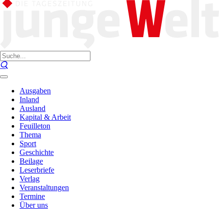
Ausgaben
Inland
Ausland
Kapital & Arbeit
Feuilleton
Thema
Sport
Geschichte
Beilage
Leserbriefe
Verlag
Veranstaltungen
Termine
Über uns