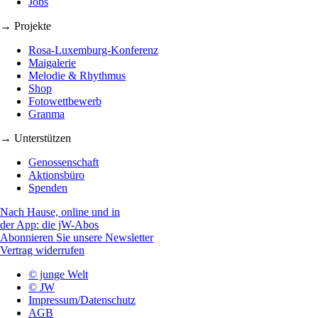
Jobs
→ Projekte
Rosa-Luxemburg-Konferenz
Maigalerie
Melodie & Rhythmus
Shop
Fotowettbewerb
Granma
→ Unterstützen
Genossenschaft
Aktionsbüro
Spenden
Nach Hause, online und in
der App: die jW-Abos
Abonnieren Sie unsere Newsletter
Vertrag widerrufen
© junge Welt
© JW
Impressum/Datenschutz
AGB