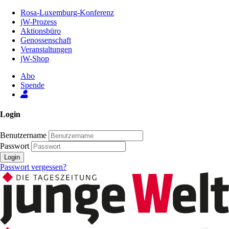
Zum
Rosa-Luxemburg-Konferenz
Inhalt
jW-Prozess
der
Aktionsbüro
Seite
Genossenschaft
Veranstaltungen
jW-Shop
Abo
Spende
Login
Benutzername
Passwort
Login
Passwort vergessen?