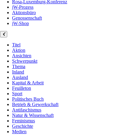
Rosa-Luxemburg-Konferenz
jW-Prozess
Aktionsbüro
Genossenschaft
jW-Shop
Titel
Aktion
Ansichten
Schwerpunkt
Thema
Inland
Ausland
Kapital & Arbeit
Feuilleton
Sport
Politisches Buch
Betrieb & Gewerkschaft
Antifaschismus
Natur & Wissenschaft
Feminismus
Geschichte
Medien