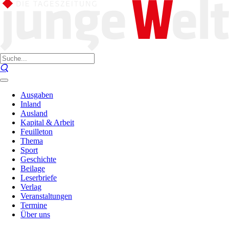
Ausgaben
Inland
Ausland
Kapital & Arbeit
Feuilleton
Thema
Sport
Geschichte
Beilage
Leserbriefe
Verlag
Veranstaltungen
Termine
Über uns