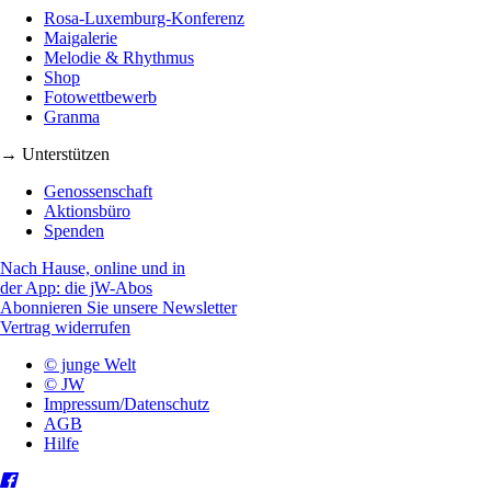
Rosa-Luxemburg-Konferenz
Maigalerie
Melodie & Rhythmus
Shop
Fotowettbewerb
Granma
→ Unterstützen
Genossenschaft
Aktionsbüro
Spenden
Nach Hause, online und in
der App: die jW-Abos
Abonnieren Sie unsere Newsletter
Vertrag widerrufen
© junge Welt
© JW
Impressum/Datenschutz
AGB
Hilfe