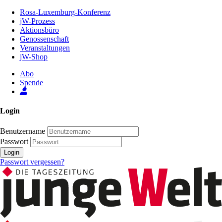
Zum
Rosa-Luxemburg-Konferenz
Inhalt
jW-Prozess
der
Aktionsbüro
Seite
Genossenschaft
Veranstaltungen
jW-Shop
Abo
Spende
Login
Benutzername
Passwort
Login
Passwort vergessen?