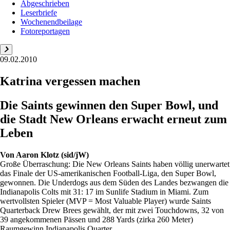
Abgeschrieben
Leserbriefe
Wochenendbeilage
Fotoreportagen
09.02.2010
Katrina vergessen machen
Die Saints gewinnen den Super Bowl, und
die Stadt New Orleans erwacht erneut zum
Leben
Von
Aaron Klotz (sid/jW)
Große Überraschung: Die New Orleans Saints haben völlig unerwartet
das Finale der US-amerikanischen Football-Liga, den Super Bowl,
gewonnen. Die Underdogs aus dem Süden des Landes bezwangen die
Indianapolis Colts mit 31: 17 im Sunlife Stadium in Miami. Zum
wertvollsten Spieler (MVP = Most Valuable Player) wurde Saints
Quarterback Drew Brees gewählt, der mit zwei Touchdowns, 32 von
39 angekommenen Pässen und 288 Yards (zirka 260 Meter)
Raumgewinn Indianapolis Quarter...