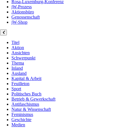
Rosa-Luxemburg-Konferenz
jW-Prozess
Aktionsbüro
Genossenschaft
jW-Shop
Titel
Aktion
Ansichten
Schwerpunkt
Thema
Inland
Ausland
Kapital & Arbeit
Feuilleton
Sport
Politisches Buch
Betrieb & Gewerkschaft
Antifaschismus
Natur & Wissenschaft
Feminismus
Geschichte
Medien