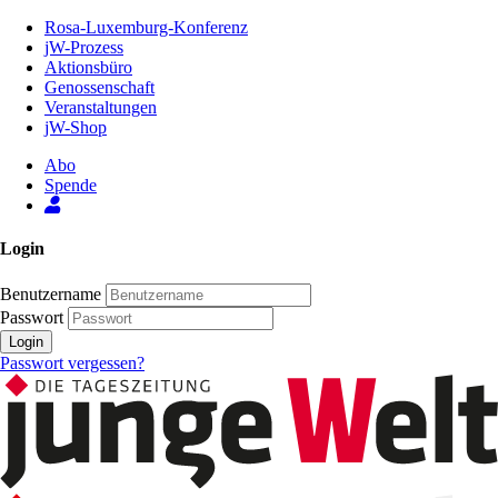
Zum
Rosa-Luxemburg-Konferenz
Inhalt
jW-Prozess
der
Aktionsbüro
Seite
Genossenschaft
Veranstaltungen
jW-Shop
Abo
Spende
Login
Benutzername
Passwort
Login
Passwort vergessen?