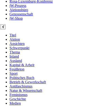
Rosa-Luxemburg-Konferenz
jW-Prozess
Aktionsbüro
Genossenschaft
jW-Shop
Titel
Aktion
Ansichten
Schwerpunkt
Thema
Inland
Ausland
Kapital & Arbeit
Feuilleton
Sport
Politisches Buch
Betrieb & Gewerkschaft
Antifaschismus
Natur & Wissenschaft
Feminismus
Geschichte
Medien