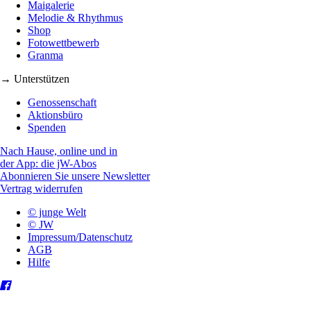
Maigalerie
Melodie & Rhythmus
Shop
Fotowettbewerb
Granma
→ Unterstützen
Genossenschaft
Aktionsbüro
Spenden
Nach Hause, online und in
der App: die jW-Abos
Abonnieren Sie unsere Newsletter
Vertrag widerrufen
© junge Welt
© JW
Impressum/Datenschutz
AGB
Hilfe