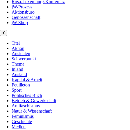
Rosa-Luxemburg-Konferenz
jW-Prozess
Aktionsbüro
Genossenschaft
jW-Shop
Titel
Aktion
Ansichten
Schwerpunkt
Thema
Inland
Ausland
Kapital & Arbeit
Feuilleton
Sport
Politisches Buch
Betrieb & Gewerkschaft
Antifaschismus
Natur & Wissenschaft
Feminismus
Geschichte
Medien