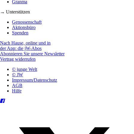
Granma
→ Unterstützen
Genossenschaft
Aktionsbüro
Spenden
Nach Hause, online und in
der App: die jW-Abos
Abonnieren Sie unsere Newsletter
Vertrag widerrufen
© junge Welt
© JW
Impressum/Datenschutz
AGB
Hilfe