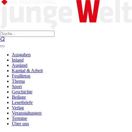
Ausgaben
Inland
Ausland
Kapital & Arbeit
Feuilleton
Thema
Sport
Geschichte
Beilage
Leserbriefe
Verlag
Veranstaltungen
Termine
Über uns