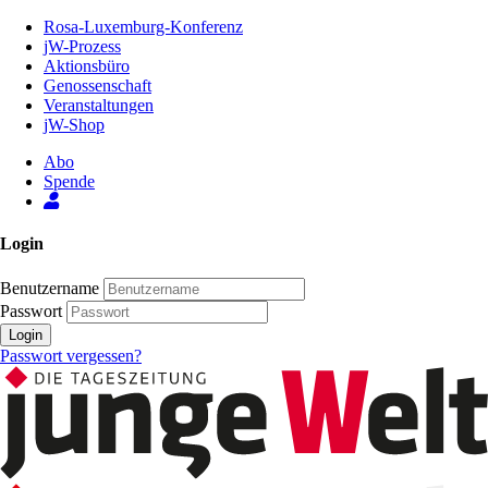
Zum
Rosa-Luxemburg-Konferenz
Inhalt
jW-Prozess
der
Aktionsbüro
Seite
Genossenschaft
Veranstaltungen
jW-Shop
Abo
Spende
Login
Benutzername
Passwort
Login
Passwort vergessen?