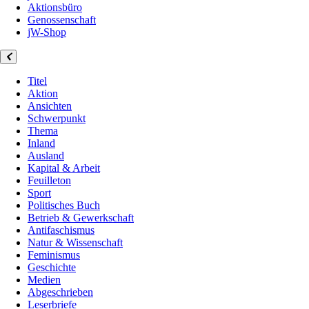
Aktionsbüro
Genossenschaft
jW-Shop
Titel
Aktion
Ansichten
Schwerpunkt
Thema
Inland
Ausland
Kapital & Arbeit
Feuilleton
Sport
Politisches Buch
Betrieb & Gewerkschaft
Antifaschismus
Natur & Wissenschaft
Feminismus
Geschichte
Medien
Abgeschrieben
Leserbriefe