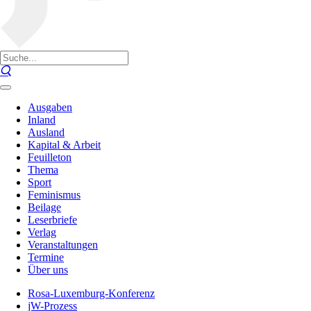
Ausgaben
Inland
Ausland
Kapital & Arbeit
Feuilleton
Thema
Sport
Feminismus
Beilage
Leserbriefe
Verlag
Veranstaltungen
Termine
Über uns
Rosa-Luxemburg-Konferenz
jW-Prozess