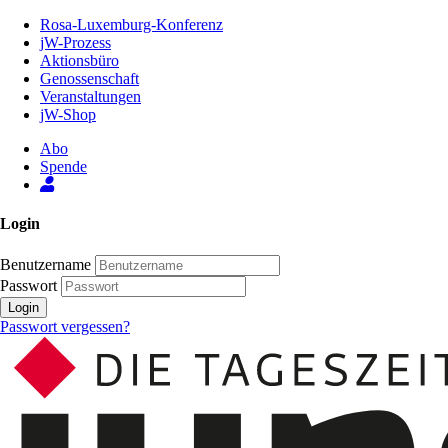
Zum
Rosa-Luxemburg-Konferenz
Inhalt
jW-Prozess
der
Aktionsbüro
Seite
Genossenschaft
Veranstaltungen
jW-Shop
Abo
Spende
Login
Benutzername
Passwort
Login
Passwort vergessen?