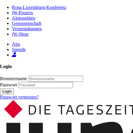
Zum
Rosa-Luxemburg-Konferenz
Inhalt
jW-Prozess
der
Aktionsbüro
Seite
Genossenschaft
Veranstaltungen
jW-Shop
Abo
Spende
Login
Benutzername
Passwort
Login
Passwort vergessen?