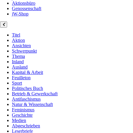
Aktionsbüro
Genossenschaft
jW-Shop
Titel
Aktion
Ansichten
Schwerpunkt
Thema
Inland
Ausland
Kapital & Arbeit
Feuilleton
Sport
Politisches Buch
Betrieb & Gewerkschaft
Antifaschismus
Natur & Wissenschaft
Feminismus
Geschichte
Medien
Abgeschrieben
Leserbriefe