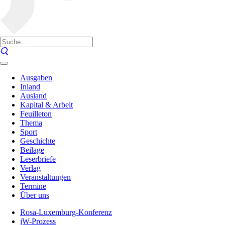
Ausgaben
Inland
Ausland
Kapital & Arbeit
Feuilleton
Thema
Sport
Geschichte
Beilage
Leserbriefe
Verlag
Veranstaltungen
Termine
Über uns
Rosa-Luxemburg-Konferenz
jW-Prozess