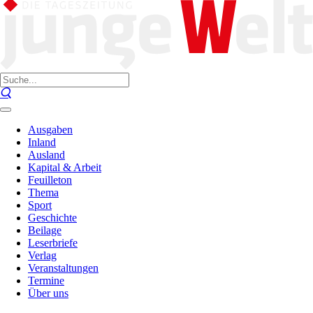
Ausgaben
Inland
Ausland
Kapital & Arbeit
Feuilleton
Thema
Sport
Geschichte
Beilage
Leserbriefe
Verlag
Veranstaltungen
Termine
Über uns