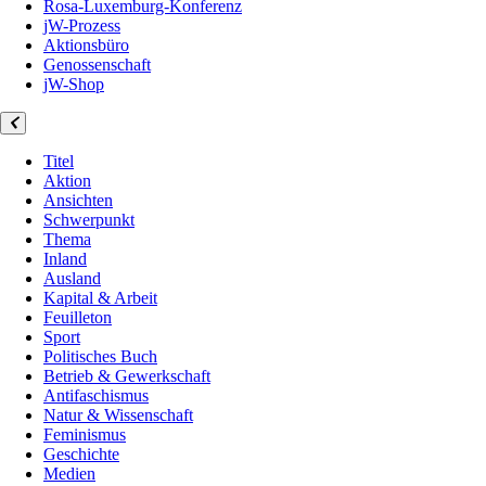
Rosa-Luxemburg-Konferenz
jW-Prozess
Aktionsbüro
Genossenschaft
jW-Shop
Titel
Aktion
Ansichten
Schwerpunkt
Thema
Inland
Ausland
Kapital & Arbeit
Feuilleton
Sport
Politisches Buch
Betrieb & Gewerkschaft
Antifaschismus
Natur & Wissenschaft
Feminismus
Geschichte
Medien