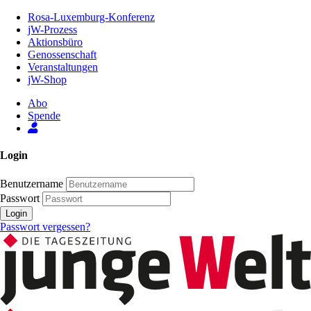
Zum
Rosa-Luxemburg-Konferenz
Inhalt
jW-Prozess
der
Aktionsbüro
Seite
Genossenschaft
Veranstaltungen
jW-Shop
Abo
Spende
Login
Benutzername
Passwort
Login
Passwort vergessen?