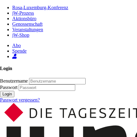
Zum
Rosa-Luxemburg-Konferenz
Inhalt
jW-Prozess
der
Aktionsbüro
Seite
Genossenschaft
Veranstaltungen
jW-Shop
Abo
Spende
Login
Benutzername
Passwort
Login
Passwort vergessen?