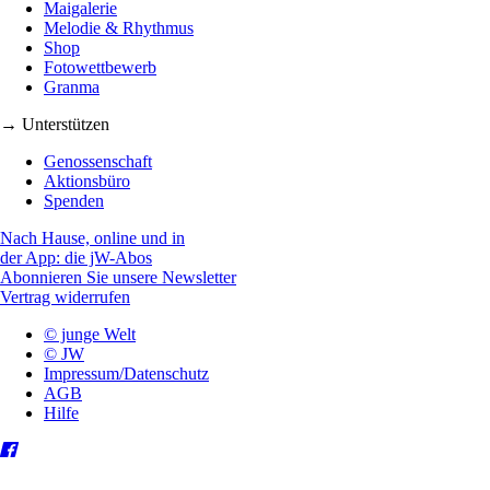
Maigalerie
Melodie & Rhythmus
Shop
Fotowettbewerb
Granma
→ Unterstützen
Genossenschaft
Aktionsbüro
Spenden
Nach Hause, online und in
der App: die jW-Abos
Abonnieren Sie unsere Newsletter
Vertrag widerrufen
© junge Welt
© JW
Impressum/Datenschutz
AGB
Hilfe