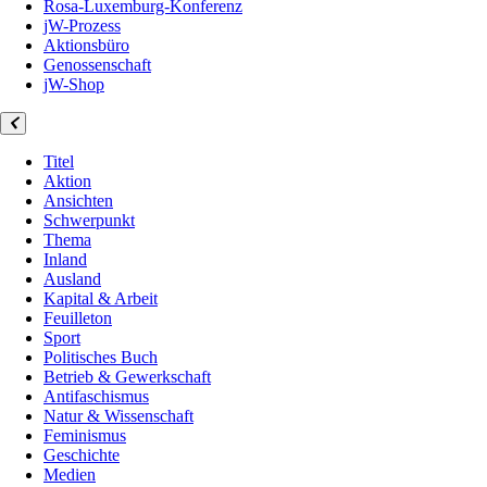
Rosa-Luxemburg-Konferenz
jW-Prozess
Aktionsbüro
Genossenschaft
jW-Shop
Titel
Aktion
Ansichten
Schwerpunkt
Thema
Inland
Ausland
Kapital & Arbeit
Feuilleton
Sport
Politisches Buch
Betrieb & Gewerkschaft
Antifaschismus
Natur & Wissenschaft
Feminismus
Geschichte
Medien