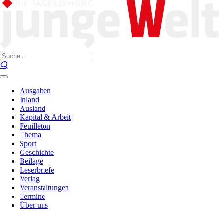
Ausgaben
Inland
Ausland
Kapital & Arbeit
Feuilleton
Thema
Sport
Geschichte
Beilage
Leserbriefe
Verlag
Veranstaltungen
Termine
Über uns