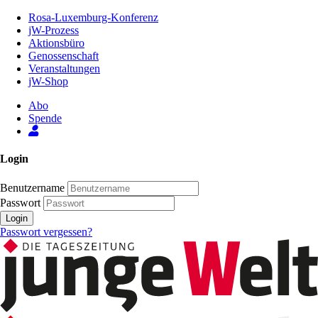
Zum
Rosa-Luxemburg-Konferenz
Inhalt
jW-Prozess
der
Aktionsbüro
Seite
Genossenschaft
Veranstaltungen
jW-Shop
Abo
Spende
Login
Benutzername
Passwort
Login
Passwort vergessen?