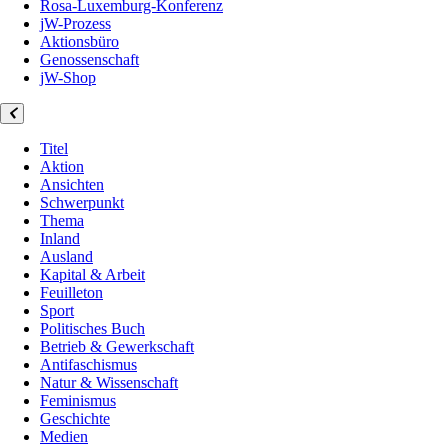
Rosa-Luxemburg-Konferenz
jW-Prozess
Aktionsbüro
Genossenschaft
jW-Shop
Titel
Aktion
Ansichten
Schwerpunkt
Thema
Inland
Ausland
Kapital & Arbeit
Feuilleton
Sport
Politisches Buch
Betrieb & Gewerkschaft
Antifaschismus
Natur & Wissenschaft
Feminismus
Geschichte
Medien