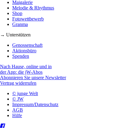
Maigalerie
Melodie & Rhythmus
Shop
Fotowettbewerb
Granma
→ Unterstützen
Genossenschaft
Aktionsbüro
Spenden
Nach Hause, online und in
der App: die jW-Abos
Abonnieren Sie unsere Newsletter
Vertrag widerrufen
© junge Welt
© JW
Impressum/Datenschutz
AGB
Hilfe