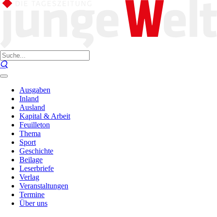
Ausgaben
Inland
Ausland
Kapital & Arbeit
Feuilleton
Thema
Sport
Geschichte
Beilage
Leserbriefe
Verlag
Veranstaltungen
Termine
Über uns