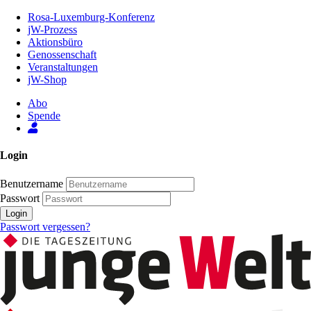
Zum
Rosa-Luxemburg-Konferenz
Inhalt
jW-Prozess
der
Aktionsbüro
Seite
Genossenschaft
Veranstaltungen
jW-Shop
Abo
Spende
Login
Benutzername
Passwort
Login
Passwort vergessen?