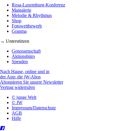
Rosa-Luxemburg-Konferenz
Maigalerie
Melodie & Rhythmus
Shop
Fotowettbewerb
Granma
→ Unterstützen
Genossenschaft
Aktionsbüro
Spenden
Nach Hause, online und in
der App: die jW-Abos
Abonnieren Sie unsere Newsletter
Vertrag widerrufen
© junge Welt
© JW
Impressum/Datenschutz
AGB
Hilfe