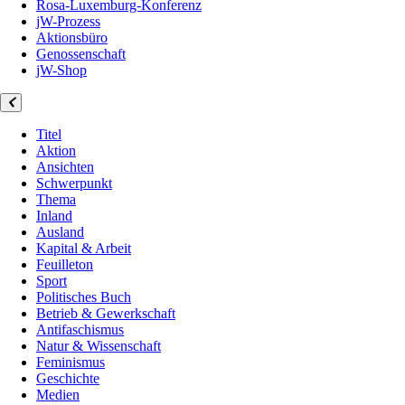
Rosa-Luxemburg-Konferenz
jW-Prozess
Aktionsbüro
Genossenschaft
jW-Shop
Titel
Aktion
Ansichten
Schwerpunkt
Thema
Inland
Ausland
Kapital & Arbeit
Feuilleton
Sport
Politisches Buch
Betrieb & Gewerkschaft
Antifaschismus
Natur & Wissenschaft
Feminismus
Geschichte
Medien