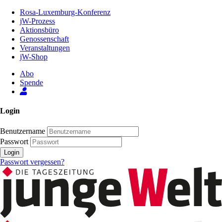
Zum
Rosa-Luxemburg-Konferenz
Inhalt
jW-Prozess
der
Aktionsbüro
Seite
Genossenschaft
Veranstaltungen
jW-Shop
Abo
Spende
Login
Benutzername
Passwort
Login
Passwort vergessen?