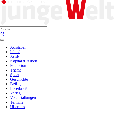
Ausgaben
Inland
Ausland
Kapital & Arbeit
Feuilleton
Thema
Sport
Geschichte
Beilage
Leserbriefe
Verlag
Veranstaltungen
Termine
Über uns