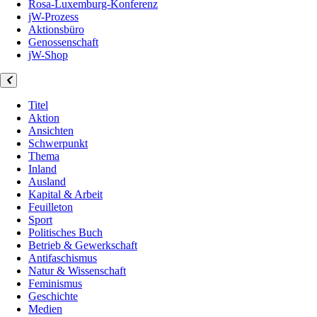
Rosa-Luxemburg-Konferenz
jW-Prozess
Aktionsbüro
Genossenschaft
jW-Shop
Titel
Aktion
Ansichten
Schwerpunkt
Thema
Inland
Ausland
Kapital & Arbeit
Feuilleton
Sport
Politisches Buch
Betrieb & Gewerkschaft
Antifaschismus
Natur & Wissenschaft
Feminismus
Geschichte
Medien