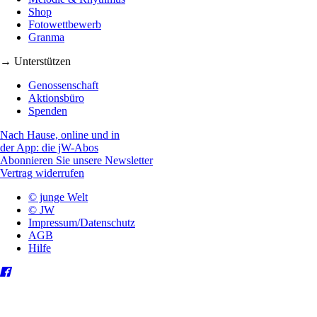
Shop
Fotowettbewerb
Granma
→ Unterstützen
Genossenschaft
Aktionsbüro
Spenden
Nach Hause, online und in
der App: die jW-Abos
Abonnieren Sie unsere Newsletter
Vertrag widerrufen
© junge Welt
© JW
Impressum/Datenschutz
AGB
Hilfe