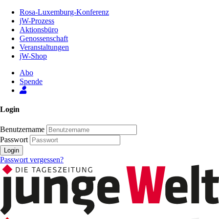
Zum
Rosa-Luxemburg-Konferenz
Inhalt
jW-Prozess
der
Aktionsbüro
Seite
Genossenschaft
Veranstaltungen
jW-Shop
Abo
Spende
Login
Benutzername
Passwort
Login
Passwort vergessen?