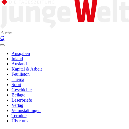
Ausgaben
Inland
Ausland
Kapital & Arbeit
Feuilleton
Thema
Sport
Geschichte
Beilage
Leserbriefe
Verlag
Veranstaltungen
Termine
Über uns