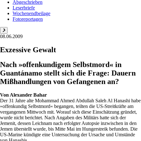
Abgeschrieben
Leserbriefe
Wochenendbeilage
Fotoreportagen
08.06.2009
Exzessive Gewalt
Nach »offenkundigem Selbstmord« in
Guantánamo stellt sich die ­Frage: Dauern
Mißhandlungen von Gefangenen an?
Von
Alexander Bahar
Der 31 Jahre alte Mohammad Ahmed Abdullah Saleh Al Hanashi habe
»offenkundig Selbstmord« begangen, teilten die US-Streitkräfte am
vergangenen Mittwoch mit. Worauf sich diese Einschätzung gründet,
wurde nicht berichtet. Nach Angaben des Militärs hatte sich der
Jemenit, dessen Leichnam nach erfolgter Autopsie inzwischen in den
Jemen überstellt wurde, bis Mitte Mai im Hungerstreik befunden. Die
US-Marine kündigte eine Untersuchung der Ursache und Umstände
von Hanashis ...