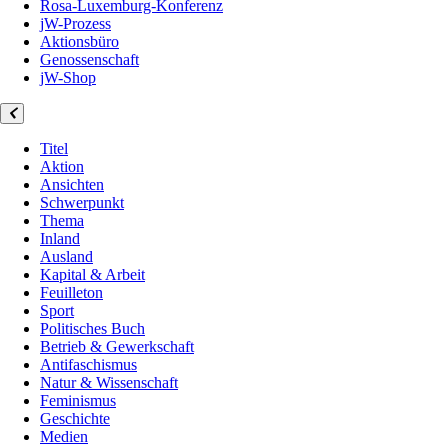
Rosa-Luxemburg-Konferenz
jW-Prozess
Aktionsbüro
Genossenschaft
jW-Shop
Titel
Aktion
Ansichten
Schwerpunkt
Thema
Inland
Ausland
Kapital & Arbeit
Feuilleton
Sport
Politisches Buch
Betrieb & Gewerkschaft
Antifaschismus
Natur & Wissenschaft
Feminismus
Geschichte
Medien