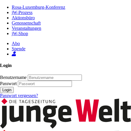
Zum
Rosa-Luxemburg-Konferenz
Inhalt
jW-Prozess
der
Aktionsbüro
Seite
Genossenschaft
Veranstaltungen
jW-Shop
Abo
Spende
Login
Benutzername
Passwort
Login
Passwort vergessen?