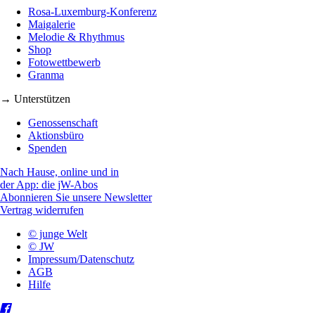
Rosa-Luxemburg-Konferenz
Maigalerie
Melodie & Rhythmus
Shop
Fotowettbewerb
Granma
→ Unterstützen
Genossenschaft
Aktionsbüro
Spenden
Nach Hause, online und in
der App: die jW-Abos
Abonnieren Sie unsere Newsletter
Vertrag widerrufen
© junge Welt
© JW
Impressum/Datenschutz
AGB
Hilfe