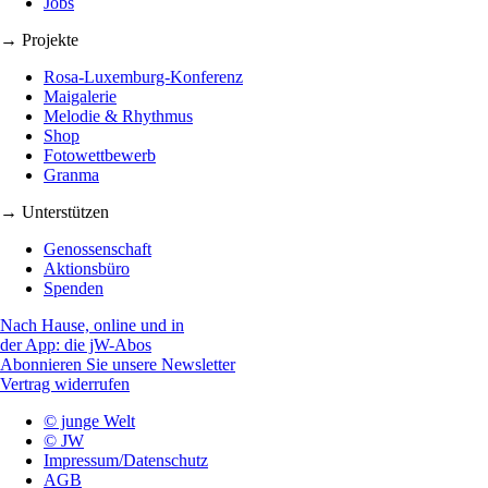
Jobs
→ Projekte
Rosa-Luxemburg-Konferenz
Maigalerie
Melodie & Rhythmus
Shop
Fotowettbewerb
Granma
→ Unterstützen
Genossenschaft
Aktionsbüro
Spenden
Nach Hause, online und in
der App: die jW-Abos
Abonnieren Sie unsere Newsletter
Vertrag widerrufen
© junge Welt
© JW
Impressum/Datenschutz
AGB