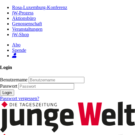
Zum
Rosa-Luxemburg-Konferenz
Inhalt
jW-Prozess
der
Aktionsbüro
Seite
Genossenschaft
Veranstaltungen
jW-Shop
Abo
Spende
Login
Benutzername
Passwort
Login
Passwort vergessen?