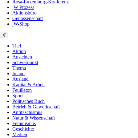
Rosa-Luxemburg-Konferenz
jW-Prozess
Aktionsbüro
Genossenschaft
jW-Shop
Titel
Aktion
Ansichten
Schwerpunkt
Thema
Inland
Ausland
Kapital & Arbeit
Feuilleton
Sport
Politisches Buch
Betrieb & Gewerkschaft
Antifaschismus
Natur & Wissenschaft
Feminismus
Geschichte
Medien