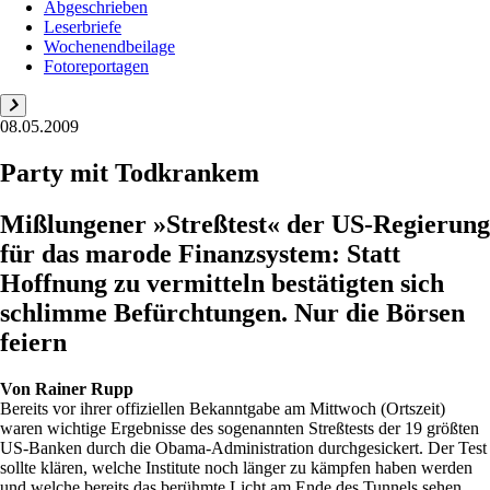
Abgeschrieben
Leserbriefe
Wochenendbeilage
Fotoreportagen
08.05.2009
Party mit Todkrankem
Mißlungener »Streßtest« der US-Regierung
für das marode Finanzsystem: Statt
Hoffnung zu vermitteln bestätigten sich
schlimme Befürchtungen. Nur die Börsen
feiern
Von
Rainer Rupp
Bereits vor ihrer offiziellen Bekanntgabe am Mittwoch (Ortszeit)
waren wichtige Ergebnisse des sogenannten Streßtests der 19 größten
US-Banken durch die Obama-Administration durchgesickert. Der Test
sollte klären, welche Institute noch länger zu kämpfen haben werden
und welche bereits das berühmte Licht am Ende des Tunnels sehen.