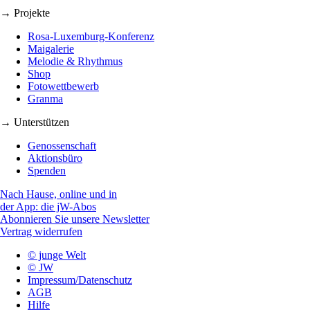
→ Projekte
Rosa-Luxemburg-Konferenz
Maigalerie
Melodie & Rhythmus
Shop
Fotowettbewerb
Granma
→ Unterstützen
Genossenschaft
Aktionsbüro
Spenden
Nach Hause, online und in
der App: die jW-Abos
Abonnieren Sie unsere Newsletter
Vertrag widerrufen
© junge Welt
© JW
Impressum/Datenschutz
AGB
Hilfe