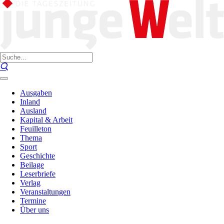
Ausgaben
Inland
Ausland
Kapital & Arbeit
Feuilleton
Thema
Sport
Geschichte
Beilage
Leserbriefe
Verlag
Veranstaltungen
Termine
Über uns