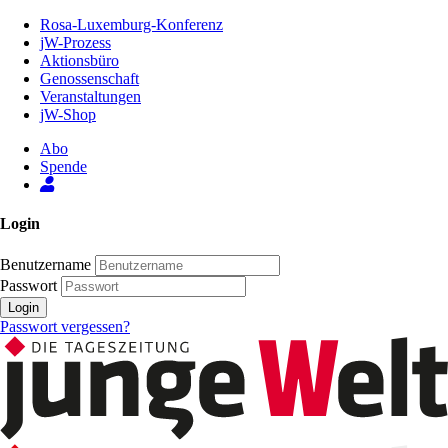
Zum
Rosa-Luxemburg-Konferenz
Inhalt
jW-Prozess
der
Aktionsbüro
Seite
Genossenschaft
Veranstaltungen
jW-Shop
Abo
Spende
Login
Benutzername
Passwort
Login
Passwort vergessen?