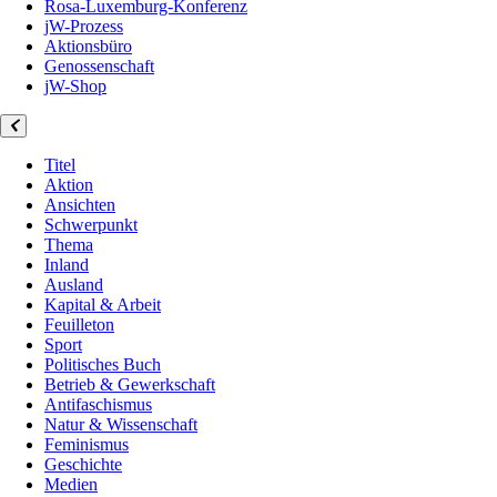
Rosa-Luxemburg-Konferenz
jW-Prozess
Aktionsbüro
Genossenschaft
jW-Shop
Titel
Aktion
Ansichten
Schwerpunkt
Thema
Inland
Ausland
Kapital & Arbeit
Feuilleton
Sport
Politisches Buch
Betrieb & Gewerkschaft
Antifaschismus
Natur & Wissenschaft
Feminismus
Geschichte
Medien