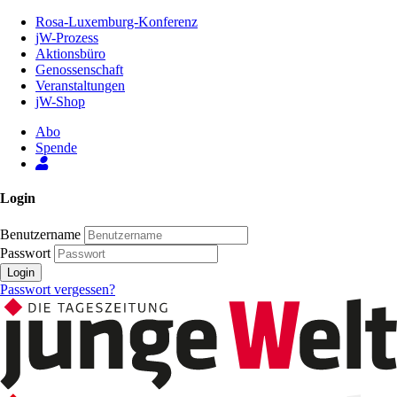
Zum
Rosa-Luxemburg-Konferenz
Inhalt
jW-Prozess
der
Aktionsbüro
Seite
Genossenschaft
Veranstaltungen
jW-Shop
Abo
Spende
Login
Benutzername
Passwort
Login
Passwort vergessen?