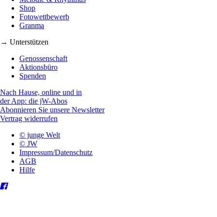
Shop
Fotowettbewerb
Granma
→ Unterstützen
Genossenschaft
Aktionsbüro
Spenden
Nach Hause, online und in
der App: die jW-Abos
Abonnieren Sie unsere Newsletter
Vertrag widerrufen
© junge Welt
© JW
Impressum/Datenschutz
AGB
Hilfe