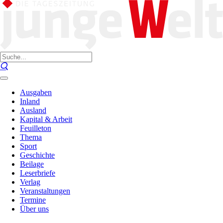
Ausgaben
Inland
Ausland
Kapital & Arbeit
Feuilleton
Thema
Sport
Geschichte
Beilage
Leserbriefe
Verlag
Veranstaltungen
Termine
Über uns