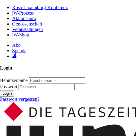
Zum
Rosa-Luxemburg-Konferenz
Inhalt
jW-Prozess
der
Aktionsbüro
Seite
Genossenschaft
Veranstaltungen
jW-Shop
Abo
Spende
Login
Benutzername
Passwort
Login
Passwort vergessen?