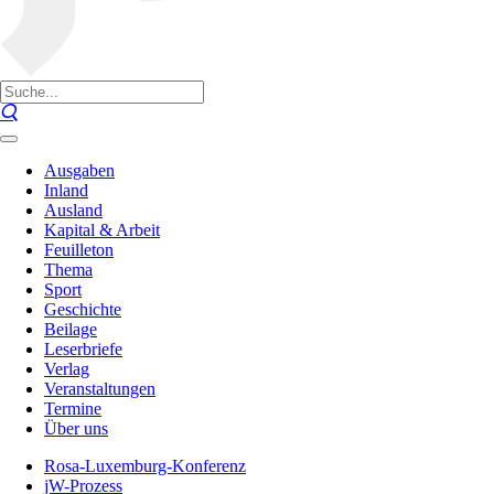
Ausgaben
Inland
Ausland
Kapital & Arbeit
Feuilleton
Thema
Sport
Geschichte
Beilage
Leserbriefe
Verlag
Veranstaltungen
Termine
Über uns
Rosa-Luxemburg-Konferenz
jW-Prozess