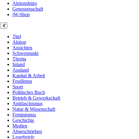
Aktionsbüro
Genossenschaft
jW-Shop
Titel
Aktion
Ansichten
Schwerpunkt
Thema
Inland
Ausland
Kapital & Arbeit
Feuilleton
Sport
Politisches Buch
Betrieb & Gewerkschaft
Antifaschismus
Natur & Wissenschaft
Feminismus
Geschichte
Medien
Abgeschrieben
Leserbriefe