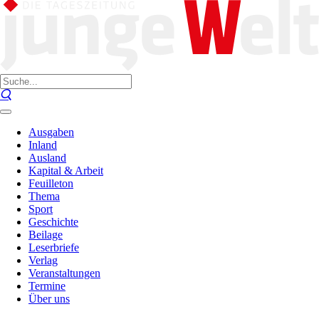
Ausgaben
Inland
Ausland
Kapital & Arbeit
Feuilleton
Thema
Sport
Geschichte
Beilage
Leserbriefe
Verlag
Veranstaltungen
Termine
Über uns