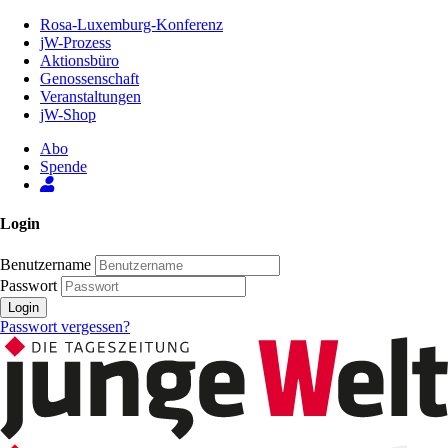
Zum
Rosa-Luxemburg-Konferenz
Inhalt
jW-Prozess
der
Aktionsbüro
Seite
Genossenschaft
Veranstaltungen
jW-Shop
Abo
Spende
Login
Benutzername
Passwort
Login
Passwort vergessen?