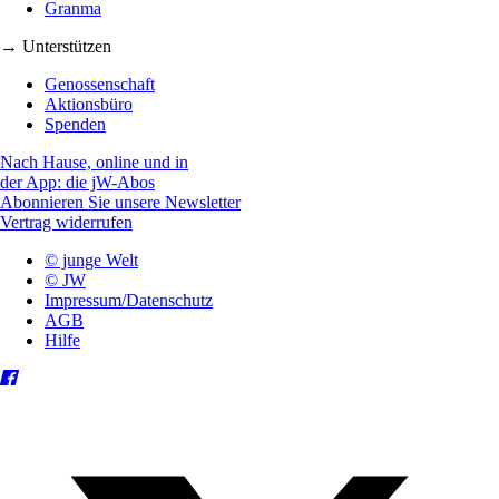
Granma
→ Unterstützen
Genossenschaft
Aktionsbüro
Spenden
Nach Hause, online und in
der App: die jW-Abos
Abonnieren Sie unsere Newsletter
Vertrag widerrufen
© junge Welt
© JW
Impressum/Datenschutz
AGB
Hilfe