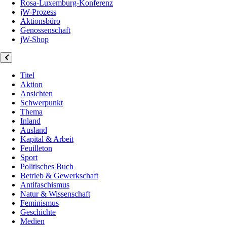
Rosa-Luxemburg-Konferenz
jW-Prozess
Aktionsbüro
Genossenschaft
jW-Shop
Titel
Aktion
Ansichten
Schwerpunkt
Thema
Inland
Ausland
Kapital & Arbeit
Feuilleton
Sport
Politisches Buch
Betrieb & Gewerkschaft
Antifaschismus
Natur & Wissenschaft
Feminismus
Geschichte
Medien