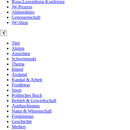
Rosa-Luxemburg-Konferenz
jW-Prozess
Aktionsbüro
Genossenschaft
jW-Shop
Titel
Aktion
Ansichten
Schwerpunkt
Thema
Inland
Ausland
Kapital & Arbeit
Feuilleton
Sport
Politisches Buch
Betrieb & Gewerkschaft
Antifaschismus
Natur & Wissenschaft
Feminismus
Geschichte
Medien