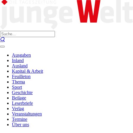
Ausgaben
Inland
Ausland
Kapital & Arbeit
Feuilleton
Thema
Sport
Geschichte
Beilage
Leserbriefe
Verlag
Veranstaltungen
Termine
Über uns