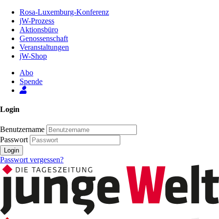
Zum
Rosa-Luxemburg-Konferenz
Inhalt
jW-Prozess
der
Aktionsbüro
Seite
Genossenschaft
Veranstaltungen
jW-Shop
Abo
Spende
Login
Benutzername
Passwort
Login
Passwort vergessen?