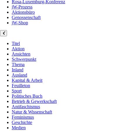
Rosa-Luxemburg-Konferenz
jW-Prozess
Aktionsbüro
Genossenschaft
jW-Shop
Titel
Aktion
Ansichten
Schwerpunkt
Thema
Inland
Ausland
Kapital & Arbeit
Feuilleton
Sport
Politisches Buch
Betrieb & Gewerkschaft
Antifaschismus
Natur & Wissenschaft
Feminismus
Geschichte
Medien