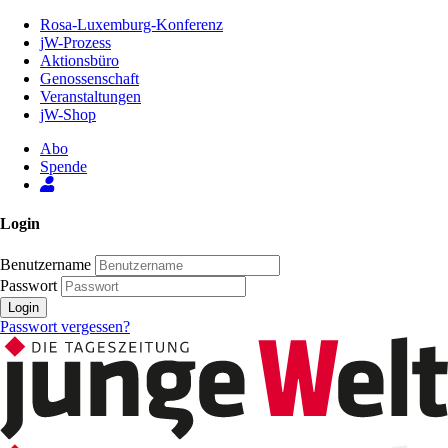
Zum
Rosa-Luxemburg-Konferenz
Inhalt
jW-Prozess
der
Aktionsbüro
Seite
Genossenschaft
Veranstaltungen
jW-Shop
Abo
Spende
Login
Benutzername
Passwort
Login
Passwort vergessen?