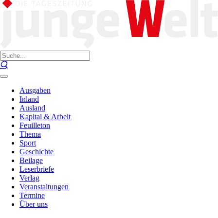
Ausgaben
Inland
Ausland
Kapital & Arbeit
Feuilleton
Thema
Sport
Geschichte
Beilage
Leserbriefe
Verlag
Veranstaltungen
Termine
Über uns