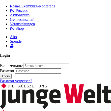
Zum
Rosa-Luxemburg-Konferenz
Inhalt
jW-Prozess
der
Aktionsbüro
Seite
Genossenschaft
Veranstaltungen
jW-Shop
Abo
Spende
Login
Benutzername
Passwort
Login
Passwort vergessen?