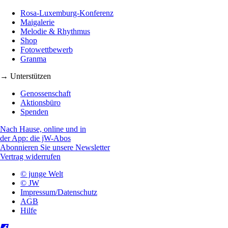
Rosa-Luxemburg-Konferenz
Maigalerie
Melodie & Rhythmus
Shop
Fotowettbewerb
Granma
→ Unterstützen
Genossenschaft
Aktionsbüro
Spenden
Nach Hause, online und in
der App: die jW-Abos
Abonnieren Sie unsere Newsletter
Vertrag widerrufen
© junge Welt
© JW
Impressum/Datenschutz
AGB
Hilfe