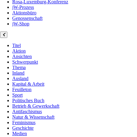
Rosa-Luxemburg-Konferenz
jW-Prozess
Aktionsbüro
Genossenschaft
jW-Shop
Titel
Aktion
Ansichten
Schwerpunkt
Thema
Inland
Ausland
Kapital & Arbeit
Feuilleton
Sport
Politisches Buch
Betrieb & Gewerkschaft
Antifaschismus
Natur & Wissenschaft
Feminismus
Geschichte
Medien