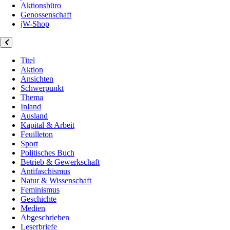
Aktionsbüro
Genossenschaft
jW-Shop
Titel
Aktion
Ansichten
Schwerpunkt
Thema
Inland
Ausland
Kapital & Arbeit
Feuilleton
Sport
Politisches Buch
Betrieb & Gewerkschaft
Antifaschismus
Natur & Wissenschaft
Feminismus
Geschichte
Medien
Abgeschrieben
Leserbriefe