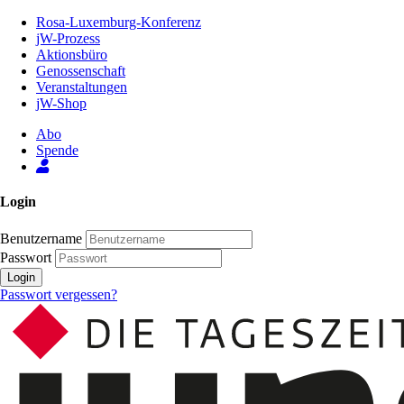
Zum
Rosa-Luxemburg-Konferenz
Inhalt
jW-Prozess
der
Aktionsbüro
Seite
Genossenschaft
Veranstaltungen
jW-Shop
Abo
Spende
Login
Benutzername
Passwort
Login
Passwort vergessen?