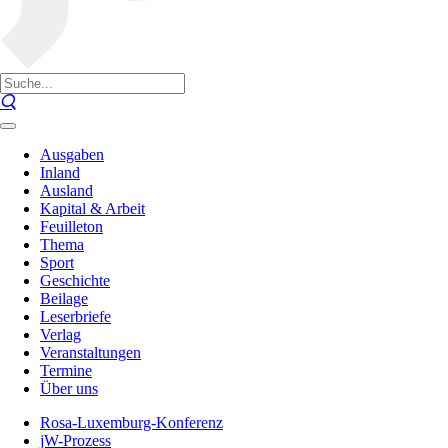
Ausgaben
Inland
Ausland
Kapital & Arbeit
Feuilleton
Thema
Sport
Geschichte
Beilage
Leserbriefe
Verlag
Veranstaltungen
Termine
Über uns
Rosa-Luxemburg-Konferenz
jW-Prozess