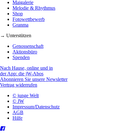
Maigalerie
Melodie & Rhythmus
Shop
Fotowettbewerb
Granma
→ Unterstützen
Genossenschaft
Aktionsbüro
Spenden
Nach Hause, online und in
der App: die jW-Abos
Abonnieren Sie unsere Newsletter
Vertrag widerrufen
© junge Welt
© JW
Impressum/Datenschutz
AGB
Hilfe