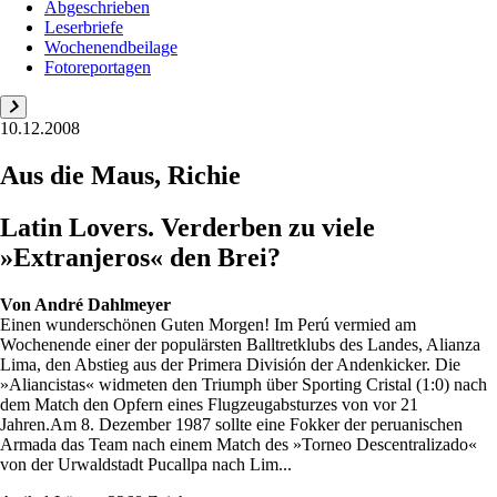
Abgeschrieben
Leserbriefe
Wochenendbeilage
Fotoreportagen
10.12.2008
Aus die Maus, Richie
Latin Lovers. Verderben zu viele
»Extranjeros« den Brei?
Von
André Dahlmeyer
Einen wunderschönen Guten Morgen! Im Perú vermied am
Wochenende einer der populärsten Balltretklubs des Landes, Alianza
Lima, den Abstieg aus der Primera División der Andenkicker. Die
»Aliancistas« widmeten den Triumph über Sporting Cristal (1:0) nach
dem Match den Opfern eines Flugzeugabsturzes von vor 21
Jahren.Am 8. Dezember 1987 sollte eine Fokker der peruanischen
Armada das Team nach einem Match des »Torneo Descentralizado«
von der Urwaldstadt Pucallpa nach Lim...