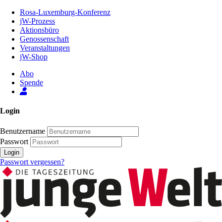
Zum
Rosa-Luxemburg-Konferenz
Inhalt
jW-Prozess
der
Aktionsbüro
Seite
Genossenschaft
Veranstaltungen
jW-Shop
Abo
Spende
Login
Benutzername
Passwort
Login
Passwort vergessen?