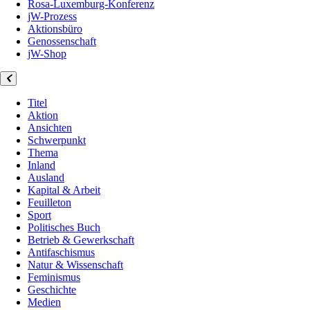
Rosa-Luxemburg-Konferenz
jW-Prozess
Aktionsbüro
Genossenschaft
jW-Shop
Titel
Aktion
Ansichten
Schwerpunkt
Thema
Inland
Ausland
Kapital & Arbeit
Feuilleton
Sport
Politisches Buch
Betrieb & Gewerkschaft
Antifaschismus
Natur & Wissenschaft
Feminismus
Geschichte
Medien