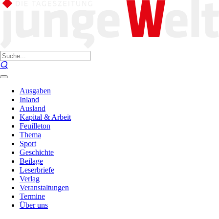
Ausgaben
Inland
Ausland
Kapital & Arbeit
Feuilleton
Thema
Sport
Geschichte
Beilage
Leserbriefe
Verlag
Veranstaltungen
Termine
Über uns