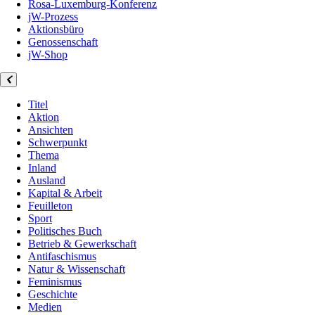
Rosa-Luxemburg-Konferenz
jW-Prozess
Aktionsbüro
Genossenschaft
jW-Shop
Titel
Aktion
Ansichten
Schwerpunkt
Thema
Inland
Ausland
Kapital & Arbeit
Feuilleton
Sport
Politisches Buch
Betrieb & Gewerkschaft
Antifaschismus
Natur & Wissenschaft
Feminismus
Geschichte
Medien