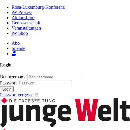
Zum
Rosa-Luxemburg-Konferenz
Inhalt
jW-Prozess
der
Aktionsbüro
Seite
Genossenschaft
Veranstaltungen
jW-Shop
Abo
Spende
Login
Benutzername
Passwort
Login
Passwort vergessen?