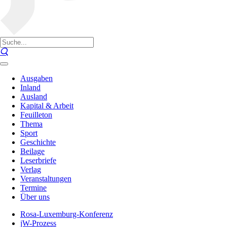
Ausgaben
Inland
Ausland
Kapital & Arbeit
Feuilleton
Thema
Sport
Geschichte
Beilage
Leserbriefe
Verlag
Veranstaltungen
Termine
Über uns
Rosa-Luxemburg-Konferenz
jW-Prozess