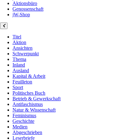
Aktionsbüro
Genossenschaft
jW-Shop
Titel
Aktion
Ansichten
Schwerpunkt
Thema
Inland
Ausland
Kapital & Arbeit
Feuilleton
Sport
Politisches Buch
Betrieb & Gewerkschaft
Antifaschismus
Natur & Wissenschaft
Feminismus
Geschichte
Medien
Abgeschrieben
Leserbriefe