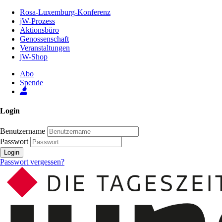
Zum
Rosa-Luxemburg-Konferenz
Inhalt
jW-Prozess
der
Aktionsbüro
Seite
Genossenschaft
Veranstaltungen
jW-Shop
Abo
Spende
Login
Benutzername
Passwort
Login
Passwort vergessen?