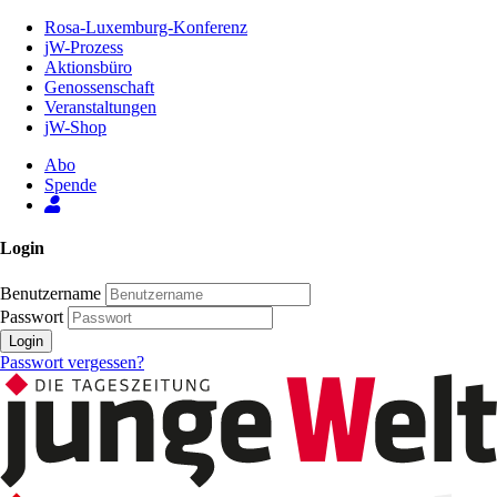
Zum
Rosa-Luxemburg-Konferenz
Inhalt
jW-Prozess
der
Aktionsbüro
Seite
Genossenschaft
Veranstaltungen
jW-Shop
Abo
Spende
Login
Benutzername
Passwort
Login
Passwort vergessen?