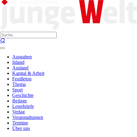
Ausgaben
Inland
Ausland
Kapital & Arbeit
Feuilleton
Thema
Sport
Geschichte
Beilage
Leserbriefe
Verlag
Veranstaltungen
Termine
Über uns