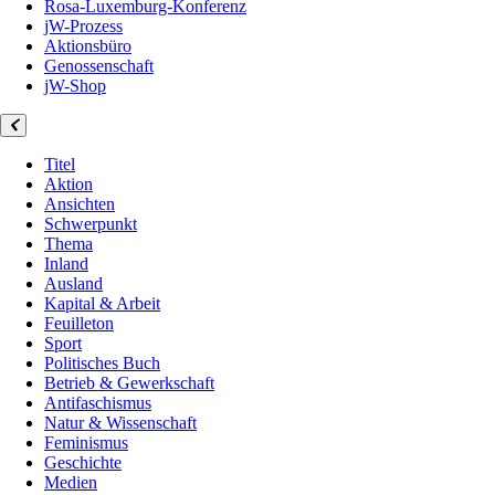
Rosa-Luxemburg-Konferenz
jW-Prozess
Aktionsbüro
Genossenschaft
jW-Shop
Titel
Aktion
Ansichten
Schwerpunkt
Thema
Inland
Ausland
Kapital & Arbeit
Feuilleton
Sport
Politisches Buch
Betrieb & Gewerkschaft
Antifaschismus
Natur & Wissenschaft
Feminismus
Geschichte
Medien